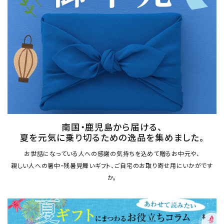
ショップから選ぶ
価格から選ぶ
エリアから選ぶ
かごかご.jpとは？
お知らせ
南国・鹿児島から届ける、
夏を元気に乗り切るための逸品を集めました。
よくある質問
お世話になっている人への感謝の気持ちを込めて贈るお中元や、
親しい人への暑中・残暑見舞いギフト、ご自宅のお取り寄せ用にいかがです
お問い合わせ
か。
プライバシーポリシー