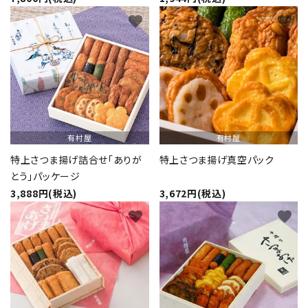
favorite
favorite
有村屋
有村屋
特上さつま揚げ詰合せ「ありが
特上さつま揚げ真空パック
とう」パッケージ
3,888円(税込)
3,672円(税込)
favorite
favorite