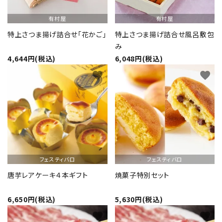
有村屋
有村屋
特上さつま揚げ詰合せ「花かご」
特上さつま揚げ詰合せ風呂敷包
み
4,644円(税込)
6,048円(税込)
favorite
favorite
フェスティバロ
フェスティバロ
唐芋レアケーキ４本ギフト
焼菓子特別セット
6,650円(税込)
5,630円(税込)
favorite
favorite