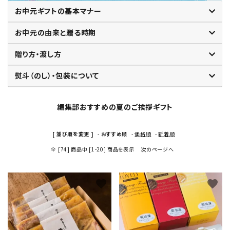
特定商取引法について
お中元ギフトの基本マナー
お中元の由来と贈る時期
贈り方・渡し方
熨斗（のし）・包装について
編集部おすすめの夏のご挨拶ギフト
card_giftcard
送料無料
[ 並び順を変更 ]
-
おすすめ順
-
価格順
-
新着順
全 [74] 商品中 [1-20] 商品を表示
次のページへ
favorite
favorite