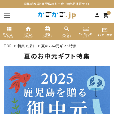
編集部厳選！鹿児島のお土産・特産品通販サイト
0
person
shopping_cart
view_module
home
card_giftcard
search
mail_outline
カテゴリー
ショップ
価格
エリア
かごかご.jp
よくある質問
から探す
から探す
から探す
から探す
とは？
TOP
>
特集で探す
>
夏のお中元ギフト特集
search
夏のお中元ギフト特集
ACCOUNT MENU
ようこそ ゲスト 様
meeting_room
person
ログイン
新規会員登録
カテゴリーから選ぶ
ギフト