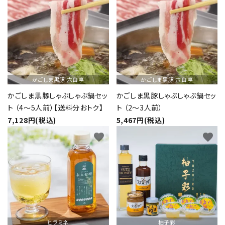
かごしま黒豚 六白亭
かごしま黒豚 六白亭
かごしま黒豚しゃぶしゃぶ鍋セッ
かごしま黒豚しゃぶしゃぶ鍋セッ
ト （4～5人前）【送料分おトク】
ト （2～3人前）
7,128円(税込)
5,467円(税込)
favorite
favorite
ヒラミネ
柚子彩