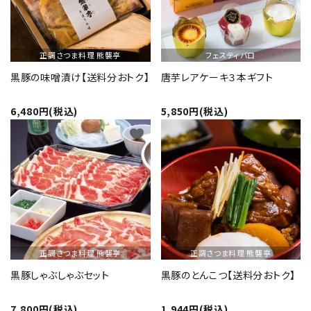
正調さつま料理 熊襲亭
フェスティバロ
黒豚の味噌漬け【送料分おトク】
唐芋レアケーキ３本ギフト
6,480円(税込)
5,850円(税込)
favorite
favorite
正調さつま料理 熊襲亭
正調さつま料理 熊襲亭
黒豚しゃぶしゃぶセット
黒豚のとんこつ【送料分おトク】
7,800円(税込)
1,944円(税込)