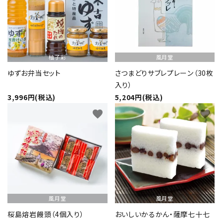
柚子彩
風月堂
ゆずお弁当セット
さつまどりサブレプレーン（30枚
入り）
3,996円(税込)
5,204円(税込)
favorite
favorite
風月堂
風月堂
桜島熔岩饅頭（4個入り）
おいしいかるかん・薩摩七十七