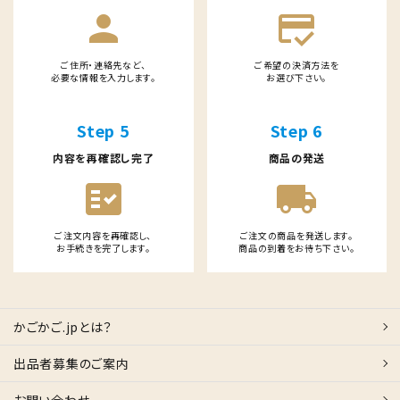
person
credit_score
ご住所・連絡先など、
ご希望の決済方法を
必要な情報を入力します。
お選び下さい。
Step 5
Step 6
内容を再確認し完了
商品の発送
fact_check
local_shipping
ご注文内容を再確認し、
ご注文の商品を発送します。
お手続きを完了します。
商品の到着をお待ち下さい。
かごかご.jpとは？
出品者募集のご案内
お問い合わせ