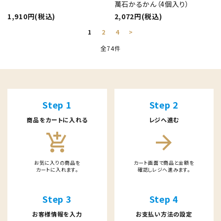
萬石かるかん（4個入り）
1,910円(税込)
2,072円(税込)
1
2
4
>
全74件
キーワード
Step 1
Step 2
商品をカートに入れる
レジへ進む
カテゴリー
add_shopping_cart
arrow_forward
お気に入りの商品を
カート画面で商品と金額を
カートに入れます。
確認しレジへ進みます。
検索する
Step 3
Step 4
お客様情報を入力
お支払い方法の設定