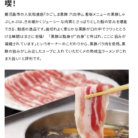
喫！
鹿児島市の人気和食店『かごしま黒豚 六白亭』。看板メニューの黒豚しゃ
ぶしゃぶは、きめ細かくジューシーな肉質とさっぱりとした脂の甘みを堪能
できる、魅惑の逸品です。歯切れよく柔らかな黒豚が口の中でフワッととろ
ける瞬間はまさに至福！ 「黒豚は脂身が“白身”と呼ばれ、ここに旨みが
凝縮されています」というオーナーのこだわりから、黒豚バラ肉を使用。黒
豚の旨みがしみ出したスープに入れていただく〆の熟成生ラーメンがこれ
また旨い！と評判です。