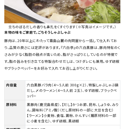
立ちのぼるだしの香りも鼻孔をくすぐります（※写真はイメージです。）
本物の味をご家庭で。ごちそうしゃぶしゃぶ
豚肉は、20年以上にわたって霧島山麓の肉問屋から一括して仕入れてお
り、品質の良さには定評があります。『六白亭』の六白黒豚は、豚肉特有のく
さみが少なく脂肪の融点が高いため、脂がさっぱりとしているのが特徴で
す。脂の旨みを引き立てる特製合わせだしは、つけダレにも兼用。ゆず胡椒
やブラックペッパーをお好みで入れてお召し上がりください。
内容量
六白黒豚バラ肉（4～5人前 300g×2）、特製しゃぶしゃぶ鍋
だし、〆のラーメン（4～5人前 ２玉）、ゆず胡椒、ブラックペ
ッパー
原材料
黒豚肉（鹿児島県産）、【だし】かつお節、昆布、しょうゆ、みり
ん、調味料（アミノ酸）（だし原材料の一部に大豆を含む）
【ラーメン】小麦粉、食塩、澱粉、かんすい（麺原材料の一部
に小麦を含む）、ゆず胡椒、黒胡椒