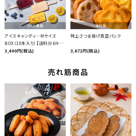
さくら農園
有村屋
アイスキャンディ―Mサイズ
特上さつま揚げ真空パック
BOX（10本入り）【送料分おト
ク】
3,400円(税込)
3,672円(税込)
売れ筋商品
favorite
favorite