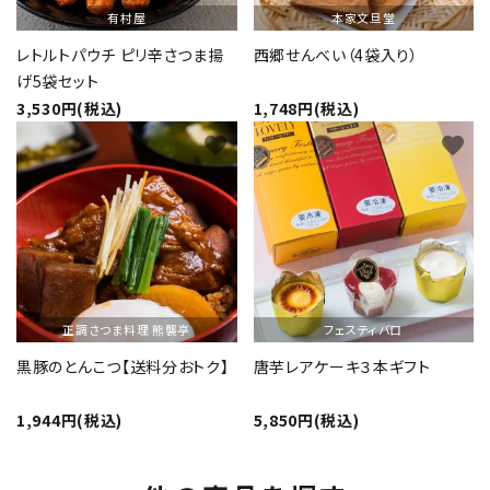
有村屋
本家文旦堂
レトルトパウチ ピリ辛さつま揚
西郷せんべい（4袋入り）
げ5袋セット
3,530円(税込)
1,748円(税込)
favorite
favorite
正調さつま料理 熊襲亭
フェスティバロ
黒豚のとんこつ【送料分おトク】
唐芋レアケーキ３本ギフト
1,944円(税込)
5,850円(税込)