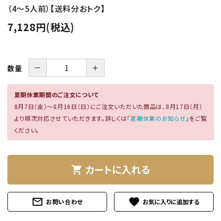
特定商取引法について
（4～5人前）【送料分おトク】
7,128円(税込)
－
＋
数量
夏期休業期間のご注文について
8月7日（金）～8月16日（日）にご注文いただいた商品は、8月17日（月）
card_giftcard
送料無料
より順次対応させていただきます。詳しくは「
夏期休業のお知らせ
」をご覧
ください。
カートに入れる
shopping_cart
mail_outline
favorite
お問い合わせ