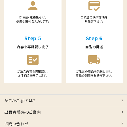
person
credit_score
ご住所・連絡先など、
ご希望の決済方法を
必要な情報を入力します。
お選び下さい。
Step 5
Step 6
内容を再確認し完了
商品の発送
fact_check
local_shipping
ご注文内容を再確認し、
ご注文の商品を発送します。
お手続きを完了します。
商品の到着をお待ち下さい。
かごかご.jpとは？
出品者募集のご案内
お問い合わせ