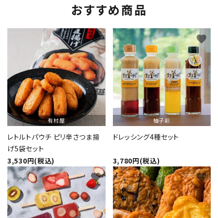
おすすめ商品
favorite
favorite
有村屋
柚子彩
レトルトパウチ ピリ辛さつま揚
ドレッシング4種セット
げ5袋セット
3,530円(税込)
3,780円(税込)
favorite
favorite