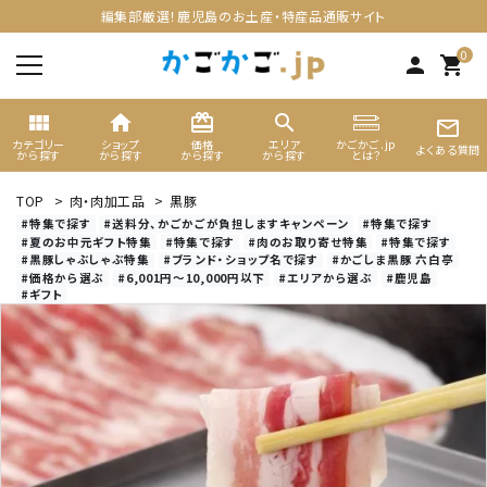
編集部厳選！鹿児島のお土産・特産品通販サイト
0
person
shopping_cart
view_module
home
card_giftcard
search
mail_outline
カテゴリー
ショップ
価格
エリア
かごかご.jp
よくある質問
から探す
から探す
から探す
から探す
とは？
TOP
>
肉・肉加工品
>
黒豚
search
#特集で探す
#送料分、かごかごが負担しますキャンペーン
#特集で探す
#夏のお中元ギフト特集
#特集で探す
#肉のお取り寄せ特集
#特集で探す
#黒豚しゃぶしゃぶ特集
#ブランド・ショップ名で探す
#かごしま黒豚 六白亭
#価格から選ぶ
#6,001円～10,000円以下
#エリアから選ぶ
#鹿児島
ACCOUNT MENU
#ギフト
ようこそ ゲスト 様
meeting_room
person
ログイン
新規会員登録
カテゴリーから選ぶ
ギフト