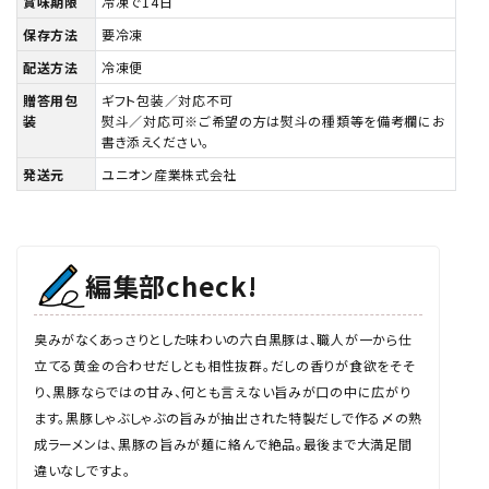
賞味期限
冷凍で14日
保存方法
要冷凍
配送方法
冷凍便
贈答用包
ギフト包装／対応不可
装
熨斗／対応可※ご希望の方は熨斗の種類等を備考欄にお
書き添えください。
発送元
ユニオン産業株式会社
編集部check!
臭みがなくあっさりとした味わいの六白黒豚は、職人が一から仕
立てる黄金の合わせだしとも相性抜群。だしの香りが食欲をそそ
り、黒豚ならではの甘み、何とも言えない旨みが口の中に広がり
ます。黒豚しゃぶしゃぶの旨みが抽出された特製だしで作る〆の熟
成ラーメンは、黒豚の旨みが麺に絡んで絶品。最後まで大満足間
違いなしですよ。