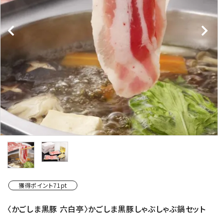
ショップから選ぶ
価格から選ぶ
エリアから選ぶ
かごかご.jpとは？
お知らせ
よくある質問
お問い合わせ
獲得ポイント71pt
プライバシーポリシー
〈かごしま黒豚 六白亭〉かごしま黒豚しゃぶしゃぶ鍋セット