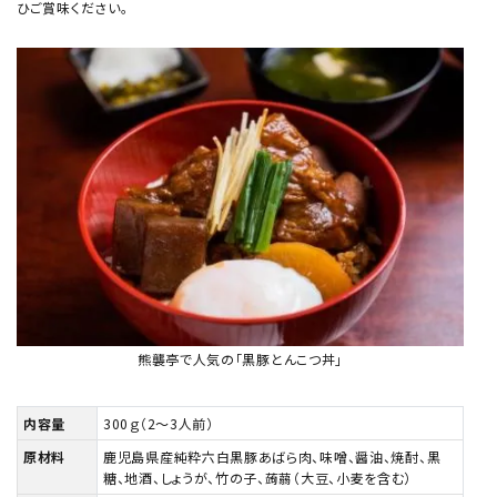
ひご賞味ください。
熊襲亭で人気の「黒豚とんこつ丼」
内容量
300ｇ（2～3人前）
原材料
鹿児島県産純粋六白黒豚あばら肉、味噌、醤油、焼酎、黒
糖、地酒、しょうが、竹の子、蒟蒻（大豆、小麦を含む）