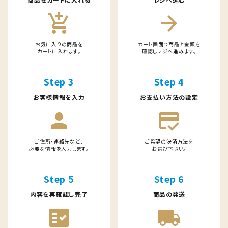
add_shopping_cart
arrow_forward
お気に入りの商品を
カート画面で商品と金額を
カートに入れます。
確認しレジへ進みます。
Step 3
Step 4
お客様情報を入力
お支払い方法の設定
person
credit_score
ご住所・連絡先など、
ご希望の決済方法を
必要な情報を入力します。
お選び下さい。
Step 5
Step 6
内容を再確認し完了
商品の発送
fact_check
local_shipping