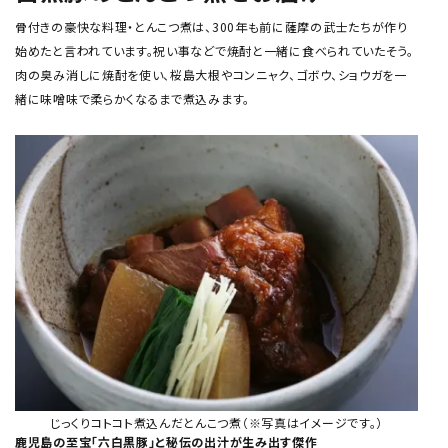
骨付きの豪快な料理・とんこつ煮は、300年も前に薩摩の武士たちが作り
始めたと言われています。祝い事などで焼酎と一緒に食べられていたそう。
肉の臭み消しに焼酎を使い、桜島大根やコンニャク、ゴボウ、ショウガを一
緒に味噌味で柔らかくなるまで煮込みます。
じっくりコトコト煮込んだとんこつ煮（※写真はイメージです。）
鹿児島の至宝「六白黒豚」と秘伝の出汁が生み出す傑作