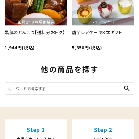
正調さつま料理 熊襲亭
フェスティバロ
黒豚のとんこつ【送料分おトク】
唐芋レアケーキ３本ギフト
1,944円(税込)
5,850円(税込)
他の商品を探す
search
Step 1
Step 2
商品をカートに入れる
レジへ進む