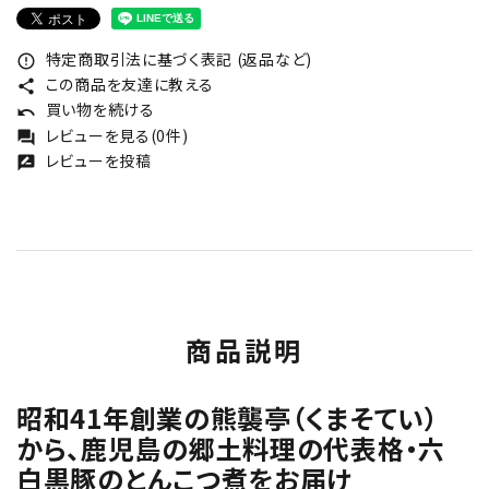
特定商取引法に基づく表記 (返品など)
error_outline
この商品を友達に教える
share
買い物を続ける
undo
レビューを見る(0件)
forum
レビューを投稿
rate_review
商品説明
昭和41年創業の熊襲亭（くまそてい）
から、鹿児島の郷土料理の代表格・六
白黒豚のとんこつ煮をお届け