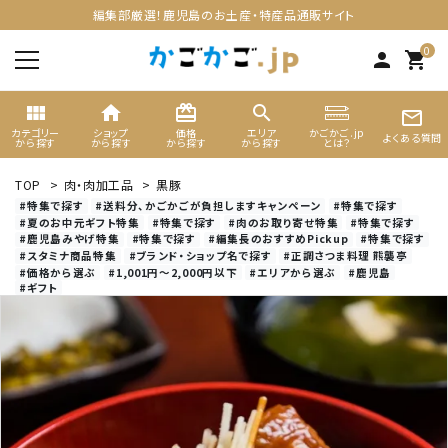
編集部厳選！鹿児島のお土産・特産品通販サイト
0
person
shopping_cart
view_module
home
card_giftcard
search
mail_outline
カテゴリー
ショップ
価格
エリア
かごかご.jp
よくある質問
から探す
から探す
から探す
から探す
とは？
TOP
>
肉・肉加工品
>
黒豚
search
#特集で探す
#送料分、かごかごが負担しますキャンペーン
#特集で探す
#夏のお中元ギフト特集
#特集で探す
#肉のお取り寄せ特集
#特集で探す
#鹿児島みやげ特集
#特集で探す
#編集長のおすすめPickup
#特集で探す
#スタミナ商品特集
#ブランド・ショップ名で探す
#正調さつま料理 熊襲亭
ACCOUNT MENU
#価格から選ぶ
#1,001円～2,000円以下
#エリアから選ぶ
#鹿児島
ようこそ ゲスト 様
#ギフト
meeting_room
person
ログイン
新規会員登録
カテゴリーから選ぶ
ギフト