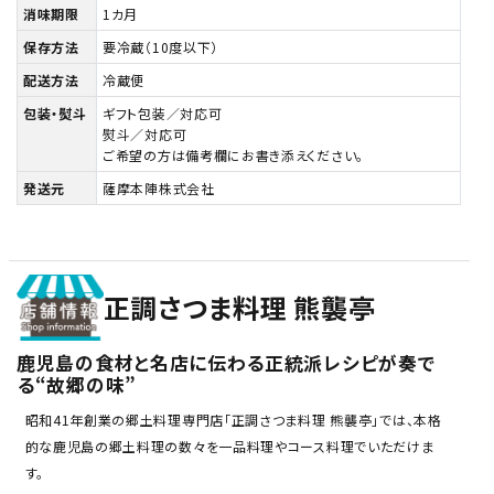
消味期限
1カ月
保存方法
要冷蔵（10度以下）
配送方法
冷蔵便
包装・熨斗
ギフト包装／対応可
熨斗／対応可
ご希望の方は備考欄にお書き添えください。
発送元
薩摩本陣株式会社
正調さつま料理 熊襲亭
鹿児島の食材と名店に伝わる正統派レシピが奏で
る“故郷の味”
昭和41年創業の郷土料理専門店「正調さつま料理 熊襲亭」では、本格
的な鹿児島の郷土料理の数々を一品料理やコース料理でいただけま
す。