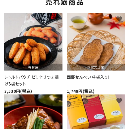
売れ筋商品
favorite
favorite
有村屋
本家文旦堂
レトルトパウチ ピリ辛さつま揚
西郷せんべい（4袋入り）
げ5袋セット
3,530円(税込)
1,748円(税込)
favorite
favorite