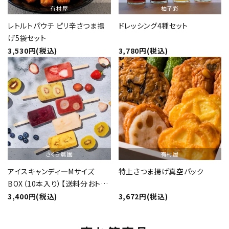
有村屋
柚子彩
レトルトパウチ ピリ辛さつま揚
ドレッシング4種セット
げ5袋セット
3,530円(税込)
3,780円(税込)
favorite
favorite
さくら農園
有村屋
アイスキャンディ―Mサイズ
特上さつま揚げ真空パック
BOX（10本入り）【送料分おト
ク】
3,400円(税込)
3,672円(税込)