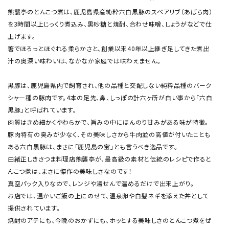
熊襲亭のとんこつ煮は、鹿児島県産純粋六白黒豚のスペアリブ（あばら肉）
を3時間以上じっくり煮込み、黒砂糖と焼酎、合わせ味噌、しょうがなどで仕
上げます。
箸でほろっとほぐれる柔らかさと、創業以来40年以上継ぎ足してきた煮出
汁の奥深い味わいは、なかなか家庭では味わえません。
黒豚は、鹿児島県内で飼育され、他の品種と交配しない純粋品種のバーク
シャー種の豚肉です。4本の足先、鼻、しっぽの計六ヶ所が白い事から「六白
黒豚」と呼ばれています。
肉質はきめ細かくやわらかで、旨みの中にほんのり甘みがある味が特徴。
豚肉特有の臭みが少なく、その美味しさから牛肉並の高値が付いたことも
ある六白黒豚は、まさに「鹿児島の宝」とも言うべき逸品です。
由緒正しきさつま料理店熊襲亭が、最高級の素材と伝統のレシピで作ると
んこつ煮は、まさに傑作の美味しさなのです！
真空パック入りなので、レンジや湯せんで温めるだけで出来上がり。
お店では、温かいご飯の上にのせて、温泉卵や白髪ネギを添えた丼として
提供されています。
焼酎のアテにも、今晩のおかずにも、ホッとする美味しさのとんこつ煮をぜ