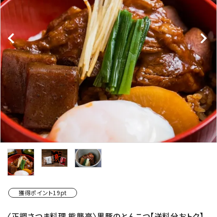
ショップから選ぶ
価格から選ぶ
エリアから選ぶ
かごかご.jpとは？
お知らせ
よくある質問
お問い合わせ
獲得ポイント19pt
プライバシーポリシー
〈正調さつま料理 熊襲亭〉黒豚のとんこつ【送料分おトク】