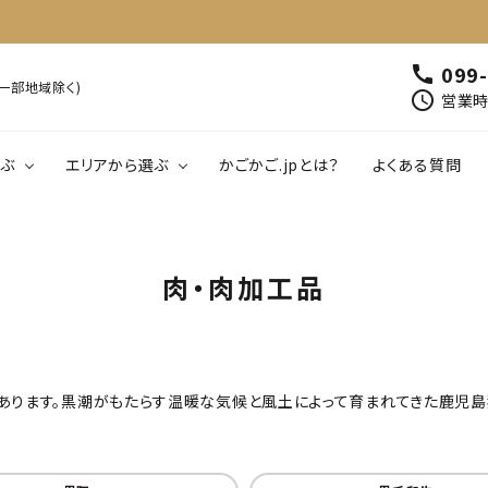
099
call
※一部地域除く)
schedule
営業時間
ぶ
エリアから選ぶ
かごかご.jpとは？
よくある質問
00円以下
鹿児島
1,001円～2,000円以下
北薩
南薩
肉・肉加工品
魚介類・水産加工
肉・肉加工品
01円～5,000円以下
大隅
5,001円～6,000円以下
熊毛・大島
飲料
工芸品・雑貨
あります。黒潮がもたらす温暖な気候と風土によって育まれてきた鹿児島