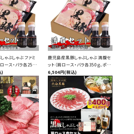
会社コワダヤ
株式会社コワダヤ
しゃぶしゃぶ ファミ
鹿児島産黒豚しゃぶしゃぶ 満腹セ
ロース・バラ各250
ット（肩ロース・バラ各350ｇ、ポン
）
酢付き）
込)
6,504円(税込)
favorite
favorite