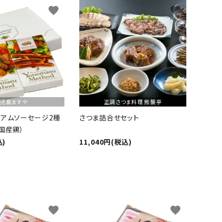
favorite
favorite
児島ますや
正調さつま料理 熊襲亭
ミアムソーセージ2種
さつま詰合せセット
国産鶏）
込)
11,040円(税込)
favorite
favorite