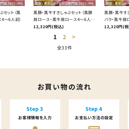
店 SATSUMA
黒豚・黒牛しゃぶしゃぶ専門店 SATSUMA
黒豚・黒牛しゃぶ
ぶセット（黒
黒豚・黒牛すきしゃぶセット（黒豚
黒豚・黒牛す
4～6人前）
肩ロース・黒牛肩ロース4～6人
バラ・黒牛肩
前）
12,320円(税込)
12,320円(
1
2
>
全33件
close
お買い物の流れ
Step 3
Step 4
お客様情報を入力
お支払い方法の設定