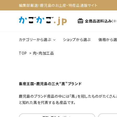
編集部厳選！鹿児島のお土産・特産品通販サイト
card_giftcard
全商品送料込み
(
カテゴリーから選ぶ
ショップから選ぶ
価格から選
TOP
>
肉・肉加工品
search
1,0
野菜・果物
4,0
ACCOUNT MENU
スイーツ
ようこそ ゲスト 様
畜産王国・鹿児島の三大“黒”ブランド
meeting_room
person
ログイン
新規会員登録
鹿児島のブランド産品の中には「黒」を冠したものがたくさん
と知れた黒を代表する名産品です。
カテゴリーから選ぶ