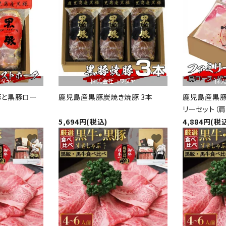
ワダヤ
株式会社コワダヤ
株式
豚と黒豚ロー
鹿児島産黒豚炭焼き焼豚 3本
鹿児島産黒豚
リーセット（肩
ｇ、ポン酢付き
5,694円(税込)
4,884円(税
favorite
favorite