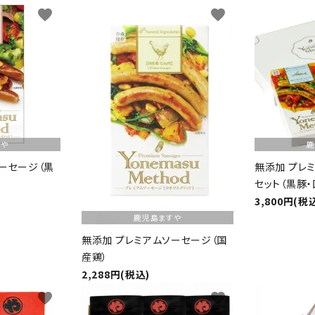
favorite
favorite
すや
鹿
ーセージ（黒
無添加 プレ
セット（黒豚・
3,800円(税
鹿児島ますや
無添加 プレミアムソーセージ（国
産鶏）
2,288円(税込)
favorite
favorite