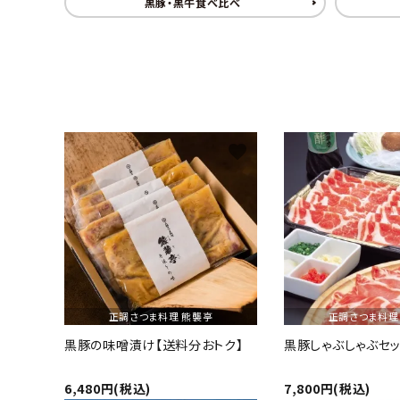
黒豚・黒牛食べ比べ
ギフト
ショップから選ぶ
価格から選ぶ
favorite
エリアから選ぶ
かごかご.jpとは？
お知らせ
よくある質問
正調さつま料理 熊襲亭
正調さつま料理
お問い合わせ
黒豚の味噌漬け【送料分おトク】
黒豚しゃぶしゃぶセッ
プライバシーポリシー
6,480円(税込)
7,800円(税込)