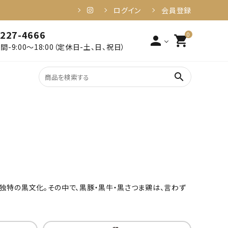
ログイン
会員登録
-227-4666
0
person
shopping_cart
-9:00～18:00（定休日-土、日、祝日）
search
2,001円～3,000円以下
姶良・伊佐
3,001円～4,000円以下
食品・加工品
6,001円～10,000円以下
10,001円以上
健康・美容
独特の黒文化。その中で、黒豚・黒牛・黒さつま鶏は、言わず