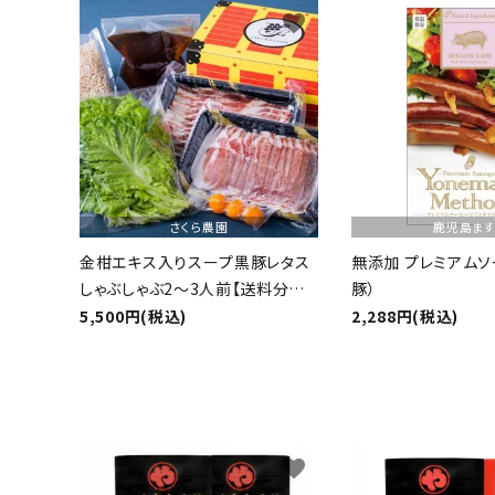
favorite
特定商取引法について
さくら農園
鹿児島ま
金柑エキス入りスープ黒豚レタス
無添加 プレミアムソ
card_giftcard
しゃぶしゃぶ2～3人前【送料分おト
豚）
送料無料
ク】
5,500円(税込)
2,288円(税込)
favorite