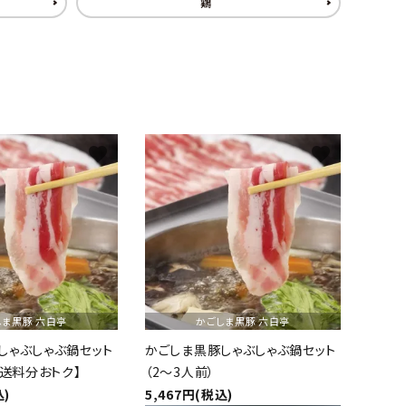
鶏
favorite
favorite
しま黒豚 六白亭
かごしま黒豚 六白亭
しゃぶしゃぶ鍋セット
かごしま黒豚しゃぶしゃぶ鍋セット
【送料分おトク】
（2～3人前）
込)
5,467円(税込)