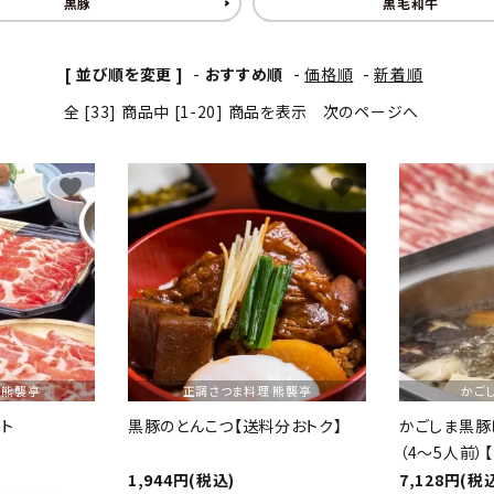
黒豚
黒毛和牛
[ 並び順を変更 ]
-
おすすめ順
-
価格順
-
新着順
全 [33] 商品中 [1-20] 商品を表示
次のページへ
favorite
favorite
 熊襲亭
正調さつま料理 熊襲亭
かご
ト
黒豚のとんこつ【送料分おトク】
かごしま黒豚
（4～5人前）
1,944円(税込)
7,128円(税