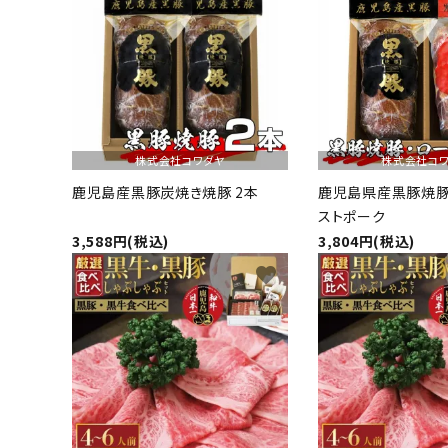
株式会社コワダヤ
株式会社コ
鹿児島産黒豚炭焼き焼豚 2本
鹿児島県産黒豚焼
ストポーク
3,588円(税込)
3,804円(税込)
favorite