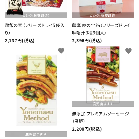
ヒシク(藤安醸造)
ヒシク(藤安醸造)
鶏飯の素（フリーズドライ5袋入
薩摩 味の宝箱（フリーズドライ
り）
味噌汁3種9個入）
2,137円(税込)
2,396円(税込)
favorite
favorite
鹿児島ますや
無添加 プレミアムソーセージ
（黒豚）
2,288円(税込)
鹿児島ますや