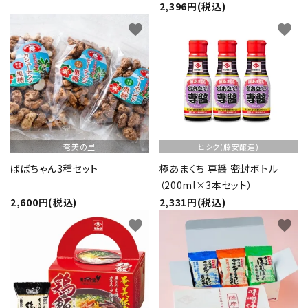
特定商取引法について
2,396円(税込)
favorite
favorite
奄美の里
ヒシク(藤安醸造)
card_giftcard
送料無料
ばばちゃん3種セット
極あまくち 専醤 密封ボトル
（200ml×3本セット）
2,600円(税込)
2,331円(税込)
favorite
favorite