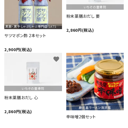
いちぞの整骨院
ショップから選ぶ
粉末薬膳おだし 要
黒豚・黒牛しゃぶしゃぶ専門店 SATSUMA
価格から選ぶ
2,860円(税込)
サツマポン酢 2本セット
エリアから選ぶ
2,900円(税込)
かごかご.jpとは？
favorite
favorite
お知らせ
よくある質問
いちぞの整骨院
粉末薬膳おだし 心
お問い合わせ
鹿児島ラーメン我流風
2,860円(税込)
プライバシーポリシー
辛味噌2個セット