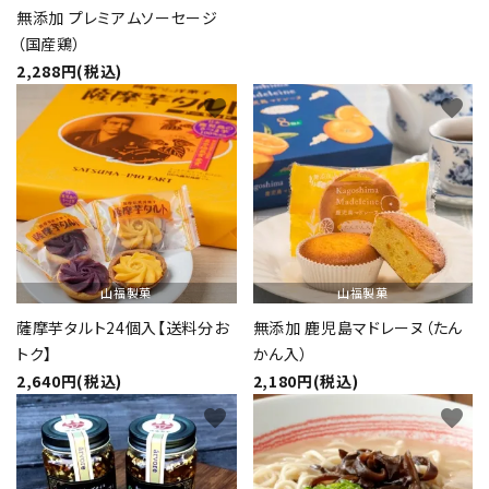
無添加 プレミアムソーセージ
（国産鶏）
2,288円(税込)
favorite
favorite
山福製菓
山福製菓
薩摩芋タルト24個入【送料分お
無添加 鹿児島マドレーヌ（たん
トク】
かん入）
2,640円(税込)
2,180円(税込)
favorite
favorite