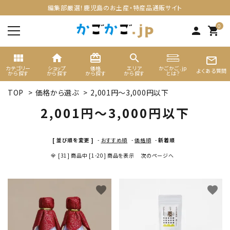
編集部厳選！鹿児島のお土産・特産品通販サイト
0
person
shopping_cart
view_module
home
card_giftcard
search
mail_outline
カテゴリー
ショップ
価格
エリア
かごかご.jp
よくある質問
から探す
から探す
から探す
から探す
とは？
TOP
>
価格から選ぶ
>
2,001円～3,000円以下
search
2,001円～3,000円以下
ACCOUNT MENU
[ 並び順を変更 ]
-
おすすめ順
-
価格順
-
新着順
ようこそ ゲスト 様
全 [31] 商品中 [1-20] 商品を表示
次のページへ
meeting_room
person
ログイン
新規会員登録
favorite
favorite
カテゴリーから選ぶ
ギフト