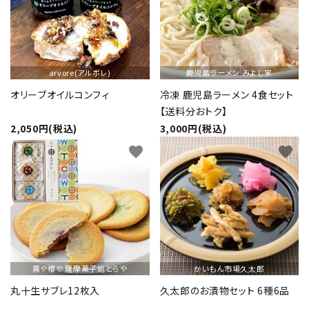
arvore(アルボレ)
鹿児島ラーメン みよし家
オリーブオイルコンフィ
冷凍 鹿児島ラーメン 4食セット
【送料分おトク】
2,050円(税込)
3,000円(税込)
favorite
favorite
霧や櫻や 薩摩菓子処とらや
かいもん市場久太郎
丸十生サブレ12枚入
久太郎のお漬物セット 6種6品