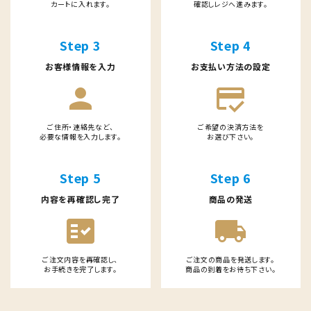
カートに入れます。
確認しレジへ進みます。
検索する
Step 3
Step 4
お客様情報を入力
お支払い方法の設定
person
credit_score
ご住所・連絡先など、
ご希望の決済方法を
必要な情報を入力します。
お選び下さい。
Step 5
Step 6
内容を再確認し完了
商品の発送
fact_check
local_shipping
ご注文内容を再確認し、
ご注文の商品を発送します。
お手続きを完了します。
商品の到着をお待ち下さい。