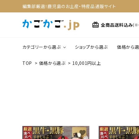
編集部厳選！鹿児島のお土産・特産品通販サイト
card_giftcard
全商品送料込み
(
カテゴリーから選ぶ
ショップから選ぶ
価格から選
TOP
>
価格から選ぶ
>
10,001円以上
search
1,0
野菜・果物
4,0
ACCOUNT MENU
スイーツ
ようこそ ゲスト 様
meeting_room
person
ログイン
新規会員登録
カテゴリーから選ぶ
favorite