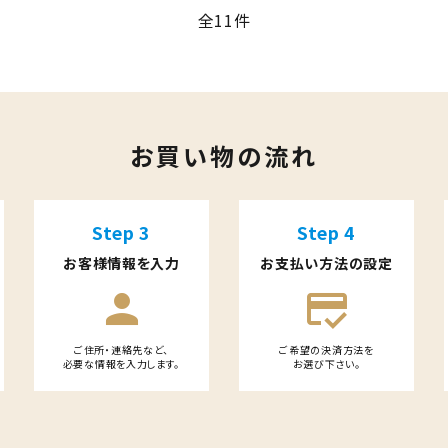
全11件
close
お買い物の流れ
Step 3
Step 4
お客様情報を入力
お支払い方法の設定
person
credit_score
ご住所・連絡先など、
ご希望の決済方法を
必要な情報を入力します。
お選び下さい。