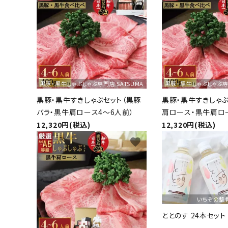
ギフト
ショップから選ぶ
価格から選ぶ
黒豚・黒牛しゃぶしゃぶ専門店 SATSUMA
黒豚・黒牛しゃぶしゃぶ専門
エリアから選ぶ
黒豚・黒牛すきしゃぶセット（黒豚
黒豚・黒牛すきしゃぶ
バラ・黒牛肩ロース4～6人前）
肩ロース・黒牛肩ロ
かごかご.jpとは？
前）
12,320円(税込)
12,320円(税込)
お知らせ
favorite
よくある質問
お問い合わせ
いちぞの整
ととのす 24本セット
プライバシーポリシー