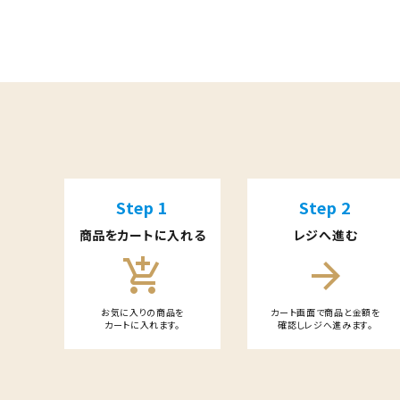
キーワード
カテゴリー
Step 1
Step 2
商品をカートに入れる
レジへ進む
add_shopping_cart
arrow_forward
検索する
お気に入りの商品を
カート画面で商品と金額を
カートに入れます。
確認しレジへ進みます。