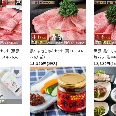
店 SATSUMA
黒豚・黒牛しゃぶしゃぶ専門店 SATSUMA
黒豚・黒牛しゃぶ
セット（黒豚
黒牛すきしゃぶセット（肩ロース4
黒豚・黒牛し
ース4～6人
～6人前）
豚バラ・黒牛
15,320円(税込)
12,320円(
favorite
favorite
骨院