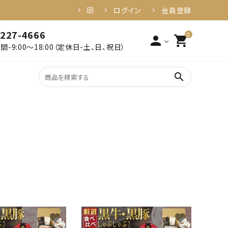
ログイン
会員登録
-227-4666
0
person
shopping_cart
-9:00～18:00（定休日-土、日、祝日）
search
2,001円～3,000円以下
姶良・伊佐
3,001円～4,000円以下
食品・加工品
6,001円～10,000円以下
10,001円以上
健康・美容
favorite
favorite