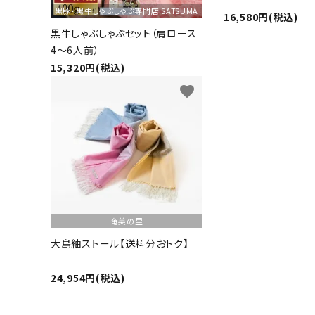
黒豚・黒牛しゃぶしゃぶ専門店 SATSUMA
16,580円(税込)
特定商取引法について
黒牛しゃぶしゃぶセット（肩ロース
4～6人前）
15,320円(税込)
favorite
card_giftcard
送料無料
奄美の里
大島紬ストール【送料分おトク】
24,954円(税込)