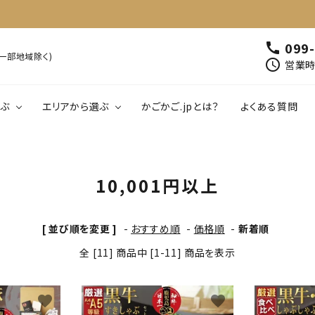
099
call
※一部地域除く)
schedule
営業時間
ぶ
エリアから選ぶ
かごかご.jpとは？
よくある質問
00円以下
鹿児島
1,001円～2,000円以下
北薩
南薩
肉・肉加工品
魚介類・水産加工
10,001円以上
01円～5,000円以下
大隅
5,001円～6,000円以下
熊毛・大島
飲料
工芸品・雑貨
[ 並び順を変更 ]
-
おすすめ順
-
価格順
-
新着順
全 [11] 商品中 [1-11] 商品を表示
favorite
favorite