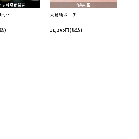
つま料理 熊襲亭
奄美の里
セット
大島紬ポーチ
税込)
11,265円(税込)