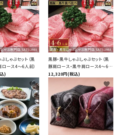
しゃぶ専門店 SATSUMA
黒豚・黒牛しゃぶしゃぶ専門店 SATSUMA
ゃぶしゃぶセット（黒
黒豚・黒牛しゃぶしゃぶセット（黒
肩ロース4～6人前）
豚肩ロース・黒牛肩ロース4～6人
前）
税込)
12,320円(税込)
favorite
favorite