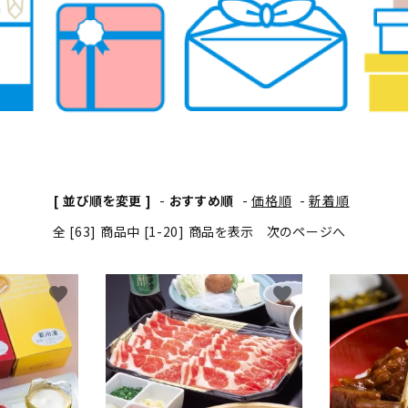
[ 並び順を変更 ]
-
おすすめ順
-
価格順
-
新着順
全 [63] 商品中 [1-20] 商品を表示
次のページへ
favorite
favorite