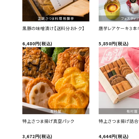
特定商取引法について
正調さつま料理 熊襲亭
フェスティ
黒豚の味噌漬け【送料分おトク】
唐芋レアケーキ３本
6,480円(税込)
5,850円(税込)
favorite
card_giftcard
送料無料
有村屋
有村屋
特上さつま揚げ真空パック
特上さつま揚げ詰合
3,672円(税込)
4,644円(税込)