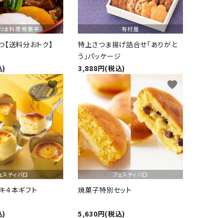
つま料理 熊襲亭
有村屋
つ【送料分おトク】
特上さつま揚げ詰合せ「ありがと
う」パッケージ
込)
3,888円(税込)
favorite
favorite
ェスティバロ
フェスティバロ
キ４本ギフト
焼菓子特別セット
込)
5,630円(税込)