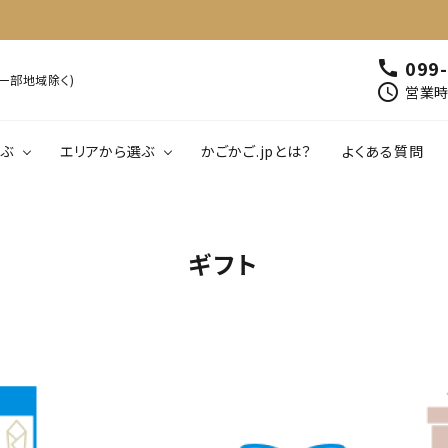
099
call
※一部地域除く)
schedule
営業時間
ぶ
エリアから選ぶ
かごかご.jpとは？
よくある質問
00円以下
鹿児島
1,001円～2,000円以下
北薩
南薩
肉・肉加工品
魚介類・水産加工
ギフト
01円～5,000円以下
大隅
5,001円～6,000円以下
熊毛・大島
飲料
工芸品・雑貨