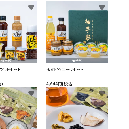
favorite
favorite
柚子彩
柚子彩
ランドセット
ゆずピクニックセット
込)
4,644円(税込)
favorite
favorite