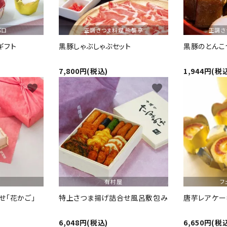
バロ
正調さつま料理 熊襲亭
正調さ
ギフト
黒豚しゃぶしゃぶセット
黒豚のとんこ
7,800円(税込)
1,944円(税
favorite
favorite
有村屋
フ
せ「花かご」
特上さつま揚げ詰合せ風呂敷包み
唐芋レアケー
6,048円(税込)
6,650円(税