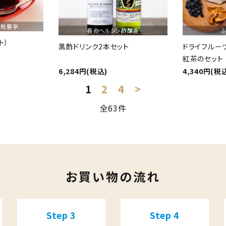
 熊襲亭
長命ヘルシン酢醸造
ト）
黒酢ドリンク2本セット
ドライフルー
紅茶のセット
6,284円(税込)
4,340円(税
1
2
4
>
全63件
close
お買い物の流れ
Step 3
Step 4