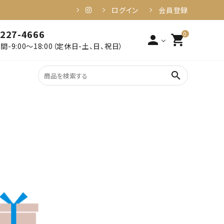
ログイン
会員登録
-227-4666
0
person
shopping_cart
-9:00～18:00（定休日-土、日、祝日）
search
2,001円～3,000円以下
姶良・伊佐
3,001円～4,000円以下
食品・加工品
6,001円～10,000円以下
10,001円以上
健康・美容