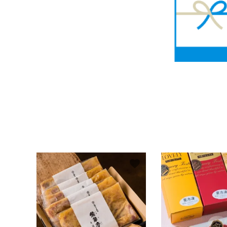
ギフト
ショップから選ぶ
価格から選ぶ
エリアから選ぶ
かごかご.jpとは？
お知らせ
favorite
よくある質問
お問い合わせ
プライバシーポリシー