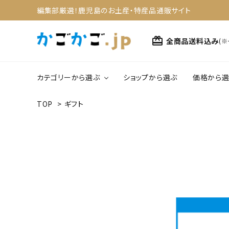
編集部厳選！鹿児島のお土産・特産品通販サイト
card_giftcard
全商品送料込み
(
カテゴリーから選ぶ
ショップから選ぶ
価格から選
TOP
>
ギフト
search
1,0
野菜・果物
4,0
ACCOUNT MENU
スイーツ
ようこそ ゲスト 様
meeting_room
person
ログイン
新規会員登録
カテゴリーから選ぶ