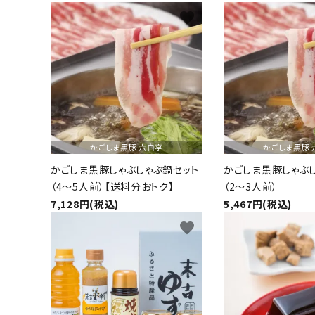
favorite
かごしま黒豚 六白亭
かごしま黒豚 
かごしま黒豚しゃぶしゃぶ鍋セット
かごしま黒豚しゃぶ
（4～5人前）【送料分おトク】
（2～3人前）
7,128円(税込)
5,467円(税込)
favorite