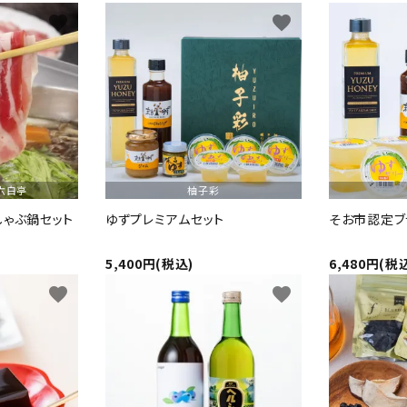
favorite
favorite
六白亭
柚子彩
しゃぶ鍋セット
ゆずプレミアムセット
そお市認定ブ
5,400円(税込)
6,480円(税
favorite
favorite