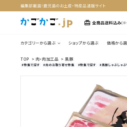
編集部厳選！鹿児島のお土産・特産品通販サイト
card_giftcard
全商品送料込み
(
カテゴリーから選ぶ
ショップから選ぶ
価格から選
TOP
>
肉・肉加工品
>
黒豚
search
#特集で探す
#肉のお取り寄せ特集
#特集で探す
#黒豚しゃぶしゃぶ
1,0
野菜・果物
4,0
ACCOUNT MENU
スイーツ
ようこそ ゲスト 様
meeting_room
person
ログイン
新規会員登録
カテゴリーから選ぶ