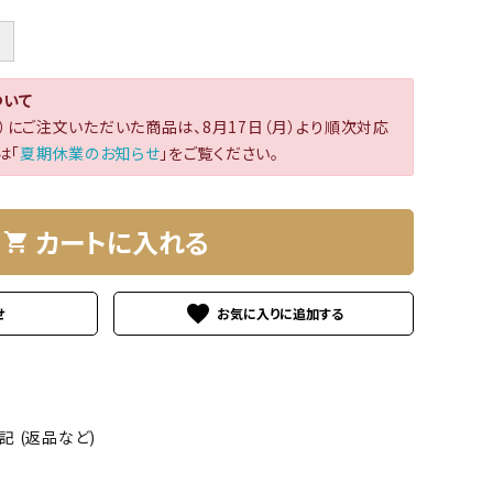
＋
ついて
（日）にご注文いただいた商品は、8月17日（月）より順次対応
は「
夏期休業のお知らせ
」をご覧ください。
カートに入れる
shopping_cart
favorite
せ
 (返品など)