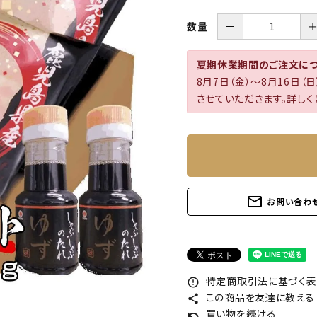
－
数量
夏期休業期間のご注文に
8月7日（金）～8月16日
させていただきます。詳しく
mail_outline
お問い合わ
特定商取引法に基づく表記
error_outline
この商品を友達に教える
share
買い物を続ける
undo