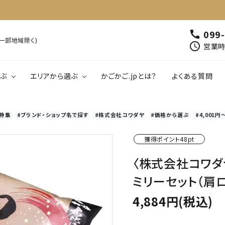
099
call
※一部地域除く)
schedule
営業時間
ぶ
エリアから選ぶ
かごかご.jpとは？
よくある質問
特集
#ブランド・ショップ名で探す
#株式会社コワダヤ
#価格から選ぶ
#4,001円
00円以下
鹿児島
1,001円～2,000円以下
北薩
南薩
肉・肉加工品
魚介類・水産加工
獲得ポイント48pt
01円～5,000円以下
大隅
5,001円～6,000円以下
熊毛・大島
飲料
工芸品・雑貨
〈株式会社コワダ
ミリーセット（肩ロ
4,884円(税込)