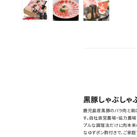
特定商取引法について
card_giftcard
送料無料
黒豚しゃぶしゃ
鹿児島産黒豚のバラ肉と肩
す。自社直営農場・協力農場
プルな調理法だけに肉本来
なゆずポン酢付きで、ご家