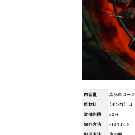
内容量
黒豚肩ロースし
原材料
【ポン酢】し
賞味期限
30日
保存方法
-18℃以下
配送方法
冷凍便