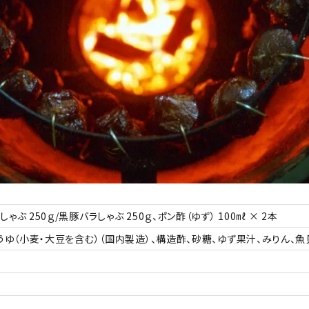
ゃぶ 250ｇ/黒豚バラしゃぶ 250ｇ、ポン酢（ゆず） 100㎖ × 2本
ょうゆ（小麦・大豆を含む）（国内製造）、構造酢、砂糖、ゆず果汁、みりん、