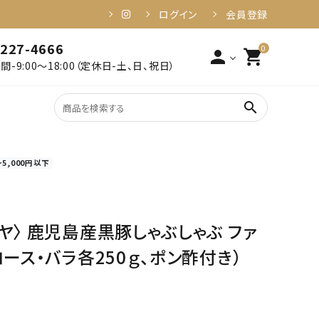
ログイン
会員登録
-227-4666
0
person
shopping_cart
-9:00～18:00（定休日-土、日、祝日）
search
～5,000円以下
2,001円～3,000円以下
姶良・伊佐
3,001円～4,000円以下
食品・加工品
6,001円～10,000円以下
10,001円以上
健康・美容
ヤ〉 鹿児島産黒豚しゃぶしゃぶ ファ
ース・バラ各250ｇ、ポン酢付き）