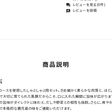
レビューを見る(0件)
forum
レビューを投稿
rate_review
商品説明
ぶ
ロースを使用したしゃぶしゃぶ用セット。きめ細かく柔らかな肉質と、ほ
で大切に育てられた黒豚だからこそ、口に入れた瞬間に旨味が広がります
の旨味がダイレクトに味わえ、だしや野菜との相性も抜群。さらに、爽や
庭で本格的な鹿児島の味をご堪能いただけます。