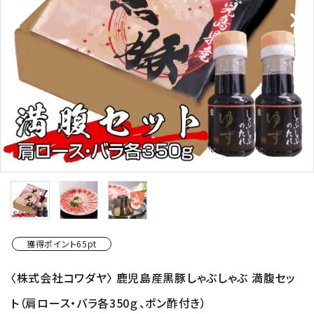
ショップから選ぶ
価格から選ぶ
エリアから選ぶ
かごかご.jpとは？
お知らせ
よくある質問
獲得ポイント65pt
お問い合わせ
〈株式会社コワダヤ〉 鹿児島産黒豚しゃぶしゃぶ 満腹セッ
プライバシーポリシー
ト（肩ロース・バラ各350ｇ、ポン酢付き）