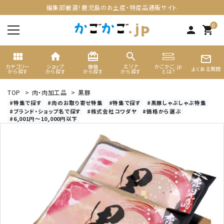
編集部厳選！鹿児島のお土産・特産品通販サイト
0
person
shopping_cart
view_module
home
card_giftcard
search
mail_outline
カテゴリー
ショップ
価格
エリア
かごかご.jp
よくある質問
から探す
から探す
から探す
から探す
とは？
TOP
>
肉・肉加工品
>
黒豚
search
#特集で探す
#肉のお取り寄せ特集
#特集で探す
#黒豚しゃぶしゃぶ特集
#ブランド・ショップ名で探す
#株式会社コワダヤ
#価格から選ぶ
#6,001円～10,000円以下
ACCOUNT MENU
ようこそ ゲスト 様
meeting_room
person
ログイン
新規会員登録
カテゴリーから選ぶ
ギフト