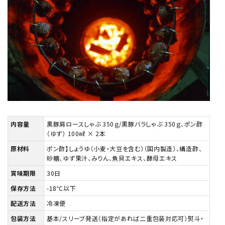
内容量
黒豚肩ロースしゃぶ 350ｇ/黒豚バラしゃぶ 350ｇ、ポン酢
（ゆず） 100㎖ × 2本
原材料
ポン酢】しょうゆ（小麦・大豆を含む）（国内製造）、構造酢、
砂糖、ゆず果汁、みりん、魚貝エキス、酵母エキス
賞味期限
30日
保存方法
-18℃以下
配送方法
冷凍便
包装方法
基本/スリーブ発送（指定があれば二重包装対応可）熨斗・