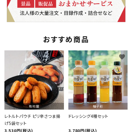
おすすめ商品
favorite
favorite
有村屋
柚子彩
レトルトパウチ ピリ辛さつま揚
ドレッシング4種セット
げ5袋セット
3,530円(税込)
3,780円(税込)