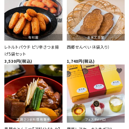
有村屋
本家文旦堂
レトルトパウチ ピリ辛さつま揚
西郷せんべい（4袋入り）
げ5袋セット
3,530円(税込)
1,748円(税込)
favorite
favorite
正調さつま料理 熊襲亭
フェスティバロ
黒豚のとんこつ【送料分おトク】
唐芋レアケーキ３本ギフト