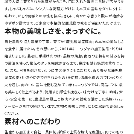
場で大切に育てられた黒豚だからこそ、口に入れた瞬間に旨味が広がりま
す。しゃぶしゃぶは、シンプルな調理方だけに肉本来の旨味をダイレクトに
味わえ、だしや野菜との相性も抜群。さらに、爽やかな香りと酸味が絶妙な
ゆずポン酢付きで、ご家庭で本格的な鹿児島の味をご堪能いただけます。
本物の美味しさを、まっすぐに。
自社農場や協力農業で丁寧に育てた「鹿児島県産豚肉」の本当の美味しさ
を食卓に届けたい。その想いから、2001年にコワダヤの加工製品づくりは
始まりました。最初に手掛けたのは、黒豚の焼豚。南さつま特有の甘みを持
つ醤油を使った秘伝のタレを完成させるまで、幾度も試行錯誤を重ねまし
た。また、旨味を逃さないように炭火焼きにもこだわり、香り豊かな鹿児島
県産の炭（川辺や伊佐で作られたもの）を使用。遠赤外線の力でじっくりと
火を通し、肉の中に旨味を閉じ込めています。コワダヤでは、商品ごとに最
も美味しく仕上がるよう、使用する部位や挽き方、味付けを丁寧に吟味。安
心・安全を第一に、鹿児島の風土と豚肉本来の旨味を活かした焼豚・ハム・
ソーセージを作り続けています。本物の美味しさを、ぜひご家庭でお楽しみ
ください。
素材へのこだわり
生産から加工まで自社一貫体制。新鮮で上質な豚肉を厳選し、肉そのもの