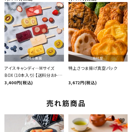
favorite
favorite
さくら農園
有村屋
アイスキャンディ―Mサイズ
特上さつま揚げ真空パック
BOX（10本入り）【送料分おト
ク】
3,400円(税込)
3,672円(税込)
売れ筋商品
favorite
favorite