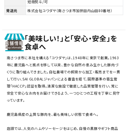
短冊熨斗/可
発送元
株式会社コワダヤ（南さつま市加世田内山田80番地）
「美味しい！」と「安心・安全」を
食卓へ
南さつま市に本社を構える「コワダヤ」は、1948年に東京で創業。1963
年に鹿児島へと拠点を移して以来、豊かな自然の恵み生かした豚肉づ
くりに取り組んできました。自社農場での飼育から加工・販売までを一貫
して行い、SAI GLOBALジャパンによる審査を経て、国際基準の衛生管
理「HACCP」認証を取得。清潔な施設で徹底した品質管理を行い、常に
安全で安心なお肉をお届けできるよう、一つひとつの工程を丁寧に見守
っています。
鹿児島県産の上質な豚肉を、最も美味しい状態で食卓へ。
店頭では、人気のハムやソーセージをはじめ、自慢の黒豚やギフト商品