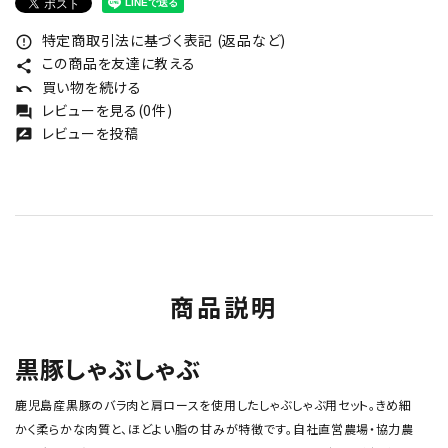
特定商取引法に基づく表記 (返品など)
error_outline
この商品を友達に教える
share
買い物を続ける
undo
レビューを見る(0件)
forum
レビューを投稿
rate_review
商品説明
黒豚しゃぶしゃぶ
鹿児島産黒豚のバラ肉と肩ロースを使用したしゃぶしゃぶ用セット。きめ細
かく柔らかな肉質と、ほどよい脂の甘みが特徴です。自社直営農場・協力農