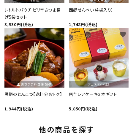
レトルトパウチ ピリ辛さつま揚
西郷せんべい（4袋入り）
げ5袋セット
3,530円(税込)
1,748円(税込)
favorite
favorite
正調さつま料理 熊襲亭
フェスティバロ
黒豚のとんこつ【送料分おトク】
唐芋レアケーキ３本ギフト
1,944円(税込)
5,850円(税込)
他の商品を探す