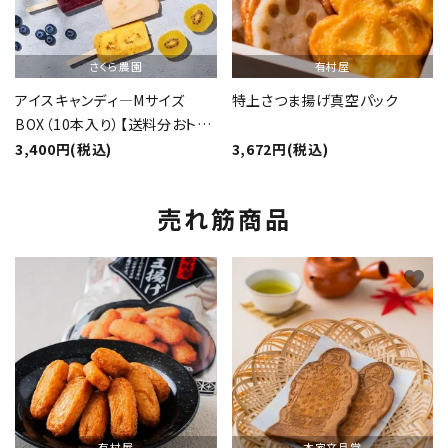
さくら農園
有村屋
アイスキャンディ―Mサイズ
特上さつま揚げ真空パック
BOX（10本入り）【送料分おト
ク】
3,400円(税込)
3,672円(税込)
売れ筋商品
favorite
favorite
有村屋
本家文旦堂