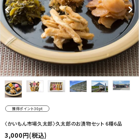
ショップから選ぶ
価格から選ぶ
エリアから選ぶ
かごかご.jpとは？
お知らせ
よくある質問
獲得ポイント30pt
お問い合わせ
〈かいもん市場久太郎〉久太郎のお漬物セット 6種6品
プライバシーポリシー
3,000円(税込)