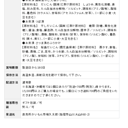
【原材料名】 だいこん（国産）【漬け原材料】 しょうゆ、異性化液糖、食
塩、刻み昆布、たん白加水分解物／ソルビット、調味料（アミノ酸等）、酸味
料、着色料（カラメル）、甘味料（アセスルファムK、甘草）、（一部に小麦・大
豆を含む）
●お茶漬 つぼ漬
【原材料名】 干しだいこん（国産）【漬け原材料】 糖類（砂糖、異性化液
糖）、醤油、食塩、醸造酢、たん白加水分解物、唐辛子／ソルビット、調味料
（アミノ酸等）、酒精、酸味料、甘味料（甘草）、保存料（ソルビン酸K）、着色
料（黄４、黄５）、（一部に小麦・大豆を含む）
●お茶漬 さつま漬のふりかけ
【原材料名】 桜島だいこん（鹿児島県産） 【漬け原材料】 酒かす、食塩、
砂糖、酒精、ごま、昆布、かつお節、たん白加水分解物／ソルビット、調味料
（アミノ酸）、甘味料（甘草、ステビア）、保存料（ソルビン酸K）、（一部に小
麦・大豆を含む）
賞味期限
製造日から180日
保存方法
高温多湿、直射日光を避けて保存して下さい。
配送方法
通常便
※北海道・沖縄宛ては1個口あたり「別途+700円（税別）」掛かります。
15,000円以上ご購入の場合でも、１個口につき送料700円のご負担をいた
だきますのでご了承ください。
贈答用包
ギフト包装／可
装
熨斗／可
発送元
直売所かいもん市場久太郎（指宿市山川大山860-2）