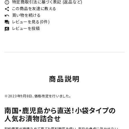
特定商取引法に基づく表記 (返品など)
error_outline
この商品を友達に教える
share
買い物を続ける
undo
レビューを見る(0件)
forum
レビューを投稿
rate_review
商品説明
※2023年9月8日、価格改定を行いました。
南国・鹿児島から直送！小袋タイプの
人気お漬物詰合せ
契約農家が愛情込めて育てた原料野菜を使い、毎日の食卓に欠かせない