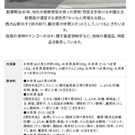
創業明治45年、地元の新鮮野菜を使った漬物・惣菜を手掛ける中園久太
郎商店が運営する直売所「かいもん市場久太郎」。
西大山駅のすぐ目の前で、観光客の休憩スポットとして、いつもにぎわいま
す。
指宿の漬物やマンゴーのほか、種子島産安納芋など、地域の農産品、特産
品を販売しています。
内容量
お茶漬 山川漬三杯酢100g、お茶漬 高菜100g、お茶漬 さくらつぼ漬
120g、お茶漬 国産割干し大根かりんこ100g、お茶漬 つぼ漬100g、お茶漬
さつま漬のふりかけ90g
原材料
●お茶漬 山川漬三杯酢
【原材料名】干しだいこん（鹿児島県産）【漬け原材料】 しょうゆ、砂糖、
米酢、食塩、（一部に小麦・大豆を含む）
●お茶漬 高菜
【原材料名】 たかな（国産）【漬け原材料】 しょうゆ、砂糖、植物油、ご
ま、食塩、唐辛子、たん白加水分解物／調味料（アミノ酸等）、着色料（うこ
ん）。酸味料、（一部に小麦・大豆・ごまを含む）
●お茶漬 さくらつぼ漬
【原材料名】 塩押しだいこん（国産）【漬け原材料】 糖類（異性化液糖、
砂糖）、しょうゆ、醸造酢、食塩、かつお節、たん白加水分解物／ソルビット、
調味料（アミノ酸等）、酸味料、保存料（ソルビン酸K）、甘味料（甘草、ステビ
ア）、香料、着色料（赤106）、（一部に小麦・大豆を含む）
●お茶漬 国産割干し大根かりんこ