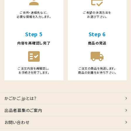
person
credit_score
ご住所・連絡先など、
ご希望の決済方法を
必要な情報を入力します。
お選び下さい。
Step 5
Step 6
内容を再確認し完了
商品の発送
fact_check
local_shipping
ご注文内容を再確認し、
ご注文の商品を発送します。
お手続きを完了します。
商品の到着をお待ち下さい。
かごかご.jpとは？
出品者募集のご案内
お問い合わせ