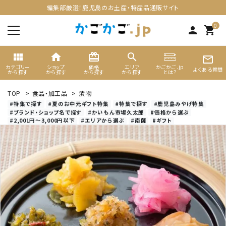
編集部厳選！鹿児島のお土産・特産品通販サイト
0
person
shopping_cart
view_module
home
card_giftcard
search
mail_outline
カテゴリー
ショップ
価格
エリア
かごかご.jp
よくある質問
から探す
から探す
から探す
から探す
とは？
TOP
>
食品・加工品
>
漬物
search
#特集で探す
#夏のお中元ギフト特集
#特集で探す
#鹿児島みやげ特集
#ブランド・ショップ名で探す
#かいもん市場久太郎
#価格から選ぶ
#2,001円～3,000円以下
#エリアから選ぶ
#南薩
#ギフト
ACCOUNT MENU
ようこそ ゲスト 様
meeting_room
person
ログイン
新規会員登録
カテゴリーから選ぶ
ギフト