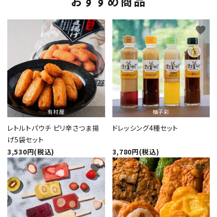
おすすめ商品
favorite
favorite
有村屋
柚子彩
レトルトパウチ ピリ辛さつま揚
ドレッシング4種セット
げ5袋セット
3,530円(税込)
3,780円(税込)
favorite
favorite