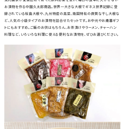
お漬物を作る中園久太郎商店。世界一大きな大根でギネス世界記録に登
録されている桜島大根や、九州特産の高菜、南国特有の良質な干し大根な
ど、人気の小袋タイプのお漬物を詰合せたセットです。お中元やお歳暮ギフ
トにもおすすめ。ご飯のお供はもちろん、お茶漬けやラーメン、チャーハン
料理など、いろいろな料理に使える便利なお漬物を、ぜひお選びください。