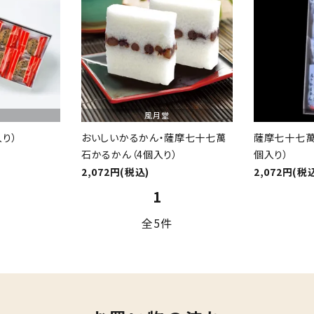
風月堂
り）
おいしいかるかん・薩摩七十七萬
薩摩七十七萬
石かるかん（4個入り）
個入り）
2,072円(税込)
2,072円(税
1
全5件
close