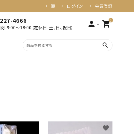
ログイン
会員登録
-227-4666
0
person
shopping_cart
-9:00～18:00（定休日-土、日、祝日）
search
2,001円～3,000円以下
姶良・伊佐
3,001円～4,000円以下
食品・加工品
6,001円～10,000円以下
10,001円以上
健康・美容
favorite
favorite