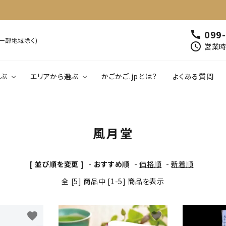
099
call
※一部地域除く)
schedule
営業時間
ぶ
エリアから選ぶ
かごかご.jpとは？
よくある質問
00円以下
鹿児島
1,001円～2,000円以下
北薩
南薩
肉・肉加工品
魚介類・水産加工
風月堂
01円～5,000円以下
大隅
5,001円～6,000円以下
熊毛・大島
飲料
工芸品・雑貨
[ 並び順を変更 ]
-
おすすめ順
-
価格順
-
新着順
全 [5] 商品中 [1-5] 商品を表示
favorite
favorite