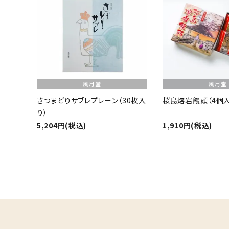
ギフト
ショップから選ぶ
価格から選ぶ
風月堂
風月堂
エリアから選ぶ
さつまどりサブレプレーン（30枚入
桜島熔岩饅頭（4個入
り）
かごかご.jpとは？
5,204円(税込)
1,910円(税込)
お知らせ
よくある質問
お問い合わせ
プライバシーポリシー
キーワード