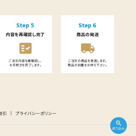
Step 5
Step 6
内容を再確認し完了
商品の発送
fact_check
local_shipping
ご注文内容を再確認し、
ご注文の商品を発送します。
お手続きを完了します。
商品の到着をお待ち下さい。
取引
プライバシーポリシー
zoom_in
絞り込み