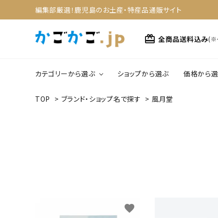
編集部厳選！鹿児島のお土産・特産品通販サイト
card_giftcard
全商品送料込み
(
カテゴリーから選ぶ
ショップから選ぶ
価格から選
TOP
>
ブランド・ショップ名で探す
>
風月堂
search
1,0
野菜・果物
4,0
ACCOUNT MENU
スイーツ
ようこそ ゲスト 様
meeting_room
person
ログイン
新規会員登録
カテゴリーから選ぶ
favorite