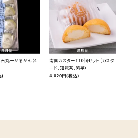
風月堂
風月堂
石丸十かるかん（4
南国カスターｆ10個セット（カスタ
ード、知覧茶、紫芋）
込)
4,020円(税込)