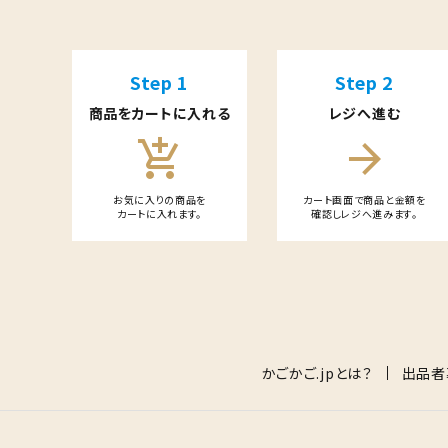
特定商取引法について
カテゴリー
Step 1
Step 2
商品をカートに入れる
レジへ進む
add_shopping_cart
arrow_forward
検索する
お気に入りの商品を
カート画面で商品と金額を
カートに入れます。
確認しレジへ進みます。
card_giftcard
送料無料
かごかご.jpとは？
出品者