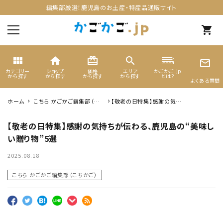
編集部厳選！鹿児島のお土産・特産品通販サイト
shopping_cart
view_module
home
card_giftcard
search
mail_outline
カテゴリー
ショップ
価格
エリア
かごかご.jp
から探す
から探す
から探す
から探す
とは？
よくある質問
ホーム
こちら かごかご編集部（こち
【敬老の日特集】感謝の気持
search
かご）
ちが伝わる、鹿児島の“美味
しい贈り物”5選
【敬老の日特集】感謝の気持ちが伝わる、鹿児島の“美味し
い贈り物”5選
カテゴリーから選ぶ
2025.08.18
ギフト
こちら かごかご編集部（こちかご）
ショップから選ぶ
価格から選ぶ