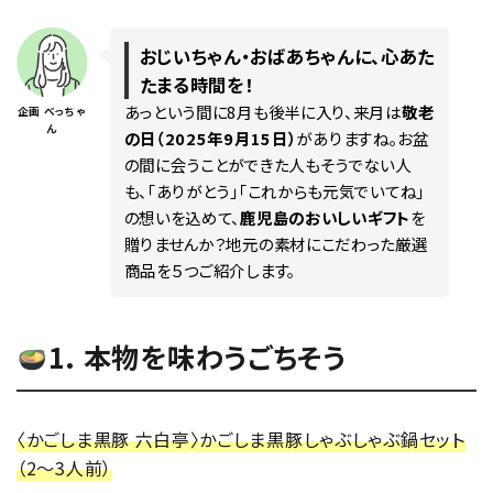
おじいちゃん・おばあちゃんに、心あた
たまる時間を！
あっという間に8月も後半に入り、来月は
敬老
企画 べっちゃ
card_giftcard
送料無料
ん
の日（2025年9月15日）
がありますね。お盆
の間に会うことができた人もそうでない人
も、「ありがとう」「これからも元気でいてね」
の想いを込めて、
鹿児島のおいしいギフト
を
贈りませんか？地元の素材にこだわった厳選
商品を５つご紹介します。
1. 本物を味わうごちそう
〈かごしま黒豚 六白亭〉かごしま黒豚しゃぶしゃぶ鍋セット
（2～3人前）