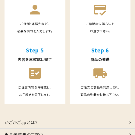
person
credit_score
ご住所・連絡先など、
ご希望の決済方法を
必要な情報を入力します。
お選び下さい。
Step 5
Step 6
内容を再確認し完了
商品の発送
fact_check
local_shipping
ご注文内容を再確認し、
ご注文の商品を発送します。
お手続きを完了します。
商品の到着をお待ち下さい。
かごかご.jpとは？
出品者募集のご案内