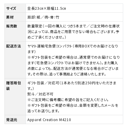
サイズ
全長23㎝×扇幅11.5㎝
素材
扇部：紙／柄・骨：竹
販売数
数量限定（一回の購入につき5本まで／ご注文時の在庫状
況によっては、商品をご用意できない場合もございます。予
めご了承くださいませ。）
配送方法
ヤマト運輸宅急便コンパクト（専用BOXでのお届けとなり
ます）
※ギフト包装をご希望の場合は、通常便でのお届けになり
ます（宅急便コンパクトではお届けできません）。また購入
点数によっても、配送方法が通常便となる場合がございま
す。その際は、追って事務局よりご連絡いたします。
贈答用包
ギフト包装／対応可（1本あたり別途250円をいただきま
装
す。）
熨斗／対応不可
※ご注文時に備考欄に希望の旨をご記入ください。
※ギフト包装をご希望の場合は、金額を変更したメールを
追ってお送りします。
発送元
Apparel Creation M4210