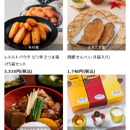
有村屋
本家文旦堂
レトルトパウチ ピリ辛さつま揚
西郷せんべい（4袋入り）
げ5袋セット
3,530円(税込)
1,748円(税込)
favorite
favorite
正調さつま料理 熊襲亭
フェスティバロ