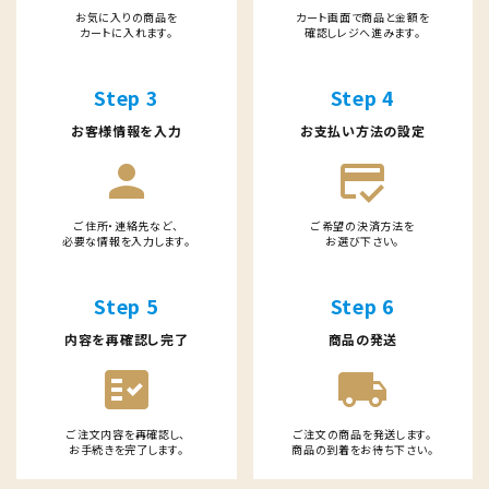
お気に入りの商品を
カート画面で商品と金額を
カートに入れます。
確認しレジへ進みます。
Step 3
Step 4
お客様情報を入力
お支払い方法の設定
person
credit_score
ご住所・連絡先など、
ご希望の決済方法を
必要な情報を入力します。
お選び下さい。
Step 5
Step 6
内容を再確認し完了
商品の発送
fact_check
local_shipping
ご注文内容を再確認し、
ご注文の商品を発送します。
お手続きを完了します。
商品の到着をお待ち下さい。