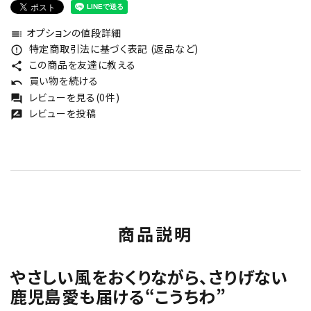
オプションの値段詳細
toc
特定商取引法に基づく表記 (返品など)
error_outline
この商品を友達に教える
share
買い物を続ける
undo
レビューを見る(0件)
forum
レビューを投稿
rate_review
商品説明
やさしい風をおくりながら、さりげない
鹿児島愛も届ける“こうちわ”