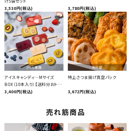
げ5袋セット
3,530円(税込)
3,780円(税込)
favorite
favorite
さくら農園
有村屋
アイスキャンディ―Mサイズ
特上さつま揚げ真空パック
BOX（10本入り）【送料分おト
ク】
3,400円(税込)
3,672円(税込)
売れ筋商品
favorite
favorite