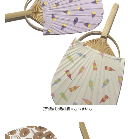
【芋焼酎】焼酎瓶×さつまいも