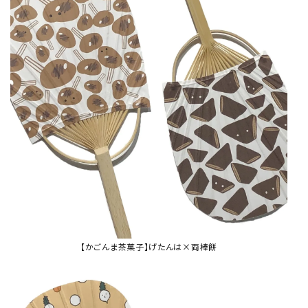
【かごんま茶菓子】げたんは×両棒餅