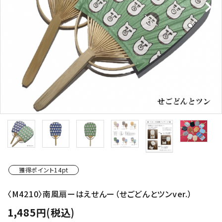
ショップから選ぶ
価格から選ぶ
エリアから選ぶ
かごかご.jpとは？
お知らせ
よくある質問
獲得ポイント14pt
お問い合わせ
〈M4210〉南風扇ーはえせんー（せごどんとツンver.）
プライバシーポリシー
1,485円(税込)