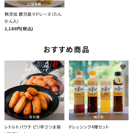
山福製菓
無添加 鹿児島マドレーヌ（たん
かん入）
2,180円(税込)
おすすめ商品
favorite
favorite
有村屋
柚子彩
レトルトパウチ ピリ辛さつま揚
ドレッシング4種セット