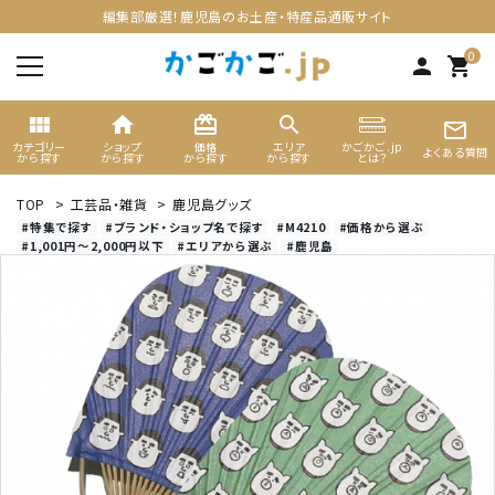
編集部厳選！鹿児島のお土産・特産品通販サイト
0
person
shopping_cart
view_module
home
card_giftcard
search
mail_outline
カテゴリー
ショップ
価格
エリア
かごかご.jp
よくある質問
から探す
から探す
から探す
から探す
とは？
TOP
>
工芸品・雑貨
>
鹿児島グッズ
search
#特集で探す
#ブランド・ショップ名で探す
#M4210
#価格から選ぶ
#1,001円～2,000円以下
#エリアから選ぶ
#鹿児島
ACCOUNT MENU
ようこそ ゲスト 様
meeting_room
person
ログイン
新規会員登録
カテゴリーから選ぶ
ギフト