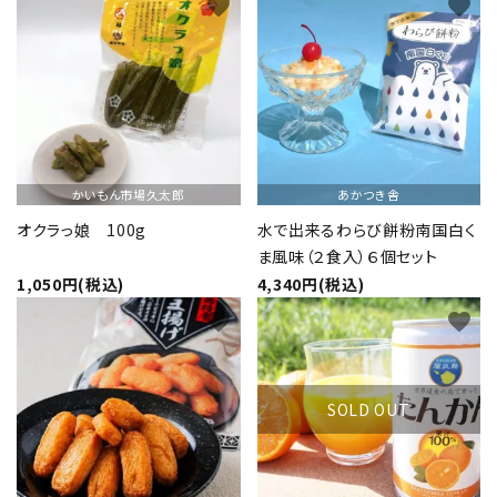
favorite
favorite
特定商取引法について
かいもん市場久太郎
あかつき舎
オクラっ娘 100g
水で出来るわらび餅粉南国白く
ま風味（２食入）６個セット
card_giftcard
送料無料
1,050円(税込)
4,340円(税込)
favorite
favorite
SOLD OUT