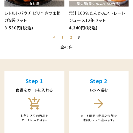
有村屋
屋久屋(屋久島ふれあい食品)
レトルトパウチ ピリ辛さつま揚
果汁100％たんかんストレート
げ5袋セット
ジュース12缶セット
3,530円(税込)
4,340円(税込)
<
1
2
3
全46件
キーワード
Step 1
Step 2
商品をカートに入れる
レジへ進む
カテゴリー
add_shopping_cart
arrow_forward
お気に入りの商品を
カート画面で商品と金額を
カートに入れます。
確認しレジへ進みます。
検索する