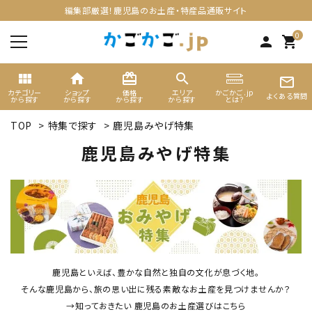
編集部厳選！鹿児島のお土産・特産品通販サイト
0
person
shopping_cart
view_module
home
card_giftcard
search
mail_outline
カテゴリー
ショップ
価格
エリア
かごかご.jp
よくある質問
から探す
から探す
から探す
から探す
とは？
TOP
>
特集で探す
>
鹿児島みやげ特集
search
鹿児島みやげ特集
ACCOUNT MENU
ようこそ ゲスト 様
meeting_room
person
ログイン
新規会員登録
カテゴリーから選ぶ
鹿児島といえば、豊かな自然と独自の文化が息づく地。
そんな鹿児島から、旅の思い出に残る素敵なお土産を見つけませんか？
→知っておきたい 鹿児島のお土産選びはこちら
ギフト