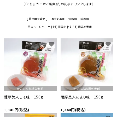
（「こちら かごかご編集部」の記事にリンクします）
ショップから選ぶ
[ 並び順を変更 ]
-
おすすめ順
-
価格順
-
新着順
価格から選ぶ
前のページへ
全 [46] 商品中 [41-46] 商品を表示
エリアから選ぶ
favorite
favorite
かごかご.jpとは？
お知らせ
よくある質問
かいもん市場久太郎
かいもん市場久太郎
お問い合わせ
薩摩美人しそ味 150g
薩摩美人たまり味 150g
プライバシーポリシー
1,340円(税込)
1,340円(税込)