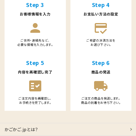
Step 3
Step 4
お客様情報を入力
お支払い方法の設定
person
credit_score
ご住所・連絡先など、
ご希望の決済方法を
必要な情報を入力します。
お選び下さい。
Step 5
Step 6
内容を再確認し完了
商品の発送
fact_check
local_shipping
ご注文内容を再確認し、
ご注文の商品を発送します。
お手続きを完了します。
商品の到着をお待ち下さい。
かごかご.jpとは？