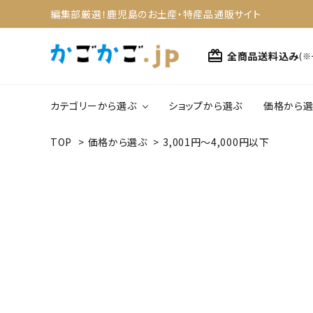
編集部厳選！鹿児島のお土産・特産品通販サイト
card_giftcard
全商品送料込み
(
カテゴリーから選ぶ
ショップから選ぶ
価格から選
TOP
>
価格から選ぶ
>
3,001円～4,000円以下
search
1,0
野菜・果物
4,0
ACCOUNT MENU
スイーツ
ようこそ ゲスト 様
meeting_room
person
ログイン
新規会員登録
カテゴリーから選ぶ