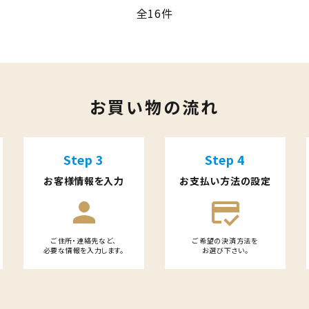
全16件
close
お買い物の流れ
Step 3
Step 4
お客様情報を入力
お支払い方法の設定
person
credit_score
ご住所・連絡先など、
ご希望の決済方法を
必要な情報を入力します。
お選び下さい。