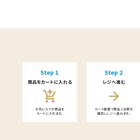
ギフト
ショップから選ぶ
価格から選ぶ
キーワード
エリアから選ぶ
カテゴリー
かごかご.jpとは？
Step 1
Step 2
商品をカートに入れる
レジへ進む
お知らせ
add_shopping_cart
arrow_forward
よくある質問
検索する
お気に入りの商品を
カート画面で商品と金額を
カートに入れます。
確認しレジへ進みます。
お問い合わせ
プライバシーポリシー