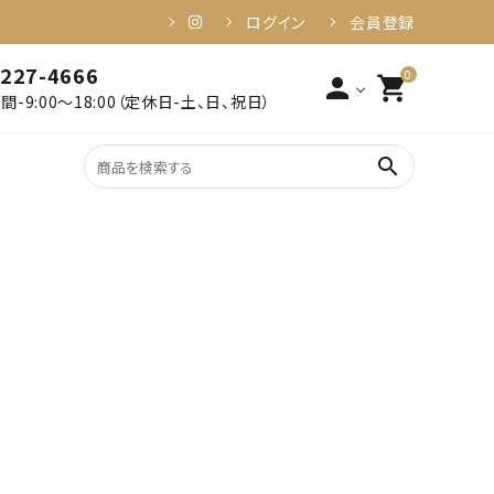
ログイン
会員登録
-227-4666
0
person
shopping_cart
-9:00～18:00（定休日-土、日、祝日）
search
2,001円～3,000円以下
姶良・伊佐
3,001円～4,000円以下
食品・加工品
6,001円～10,000円以下
10,001円以上
健康・美容