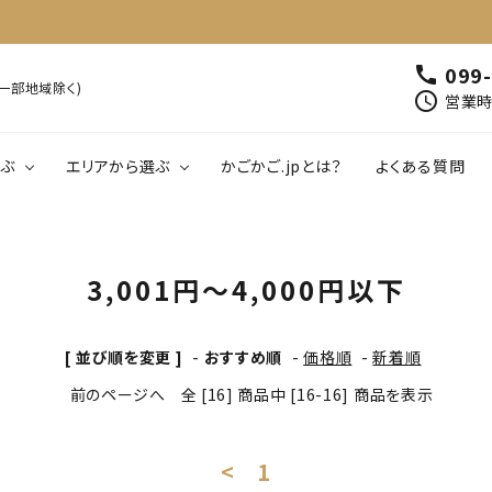
099
call
※一部地域除く)
schedule
営業時間
ぶ
エリアから選ぶ
かごかご.jpとは？
よくある質問
00円以下
鹿児島
1,001円～2,000円以下
北薩
南薩
肉・肉加工品
魚介類・水産加工
3,001円～4,000円以下
01円～5,000円以下
大隅
5,001円～6,000円以下
熊毛・大島
飲料
工芸品・雑貨
[ 並び順を変更 ]
-
おすすめ順
-
価格順
-
新着順
前のページへ
全 [16] 商品中 [16-16] 商品を表示
<
1