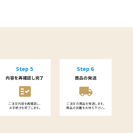
Step 5
Step 6
内容を再確認し完了
商品の発送
fact_check
local_shipping
ご注文内容を再確認し、
ご注文の商品を発送します。
お手続きを完了します。
商品の到着をお待ち下さい。