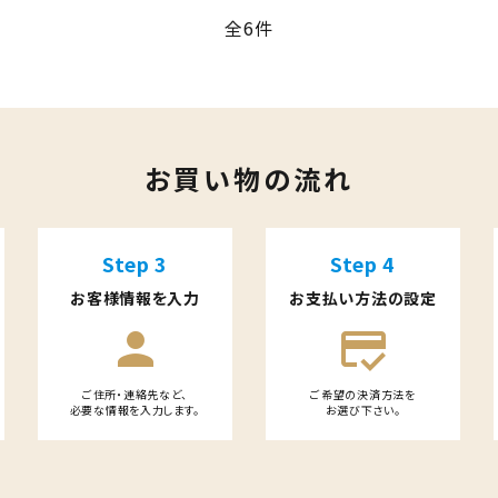
全6件
close
お買い物の流れ
Step 3
Step 4
お客様情報を入力
お支払い方法の設定
person
credit_score
ご住所・連絡先など、
ご希望の決済方法を
必要な情報を入力します。
お選び下さい。