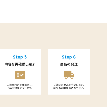
Step 5
Step 6
内容を再確認し完了
商品の発送
fact_check
local_shipping
ご注文内容を再確認し、
ご注文の商品を発送します。
お手続きを完了します。
商品の到着をお待ち下さい。