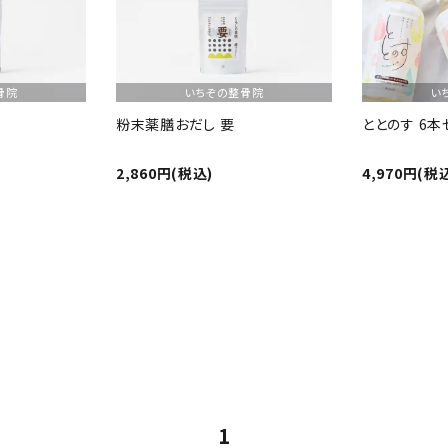
骨院
いちぞの整骨院
い
粉末薬膳おだし 要
ととのす 6本
2,860円(税込)
4,970円(税
1