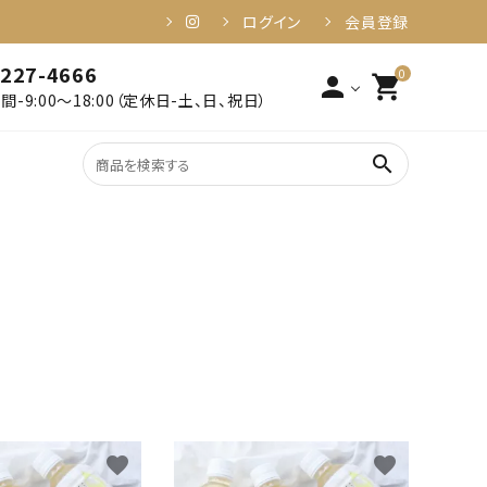
ログイン
会員登録
-227-4666
0
person
shopping_cart
-9:00～18:00（定休日-土、日、祝日）
search
2,001円～3,000円以下
姶良・伊佐
3,001円～4,000円以下
食品・加工品
6,001円～10,000円以下
10,001円以上
健康・美容
favorite
favorite