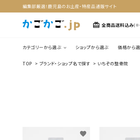
編集部厳選！鹿児島のお土産・特産品通販サイト
card_giftcard
全商品送料込み
(
カテゴリーから選ぶ
ショップから選ぶ
価格から選
TOP
>
ブランド・ショップ名で探す
>
いちぞの整骨院
search
1,0
野菜・果物
4,0
ACCOUNT MENU
スイーツ
ようこそ ゲスト 様
meeting_room
person
ログイン
新規会員登録
カテゴリーから選ぶ
favorite