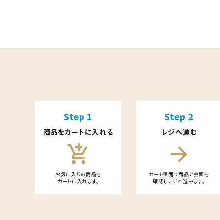
特定商取引法について
キーワード
カテゴリー
Step 1
Step 2
card_giftcard
送料無料
商品をカートに入れる
レジへ進む
add_shopping_cart
arrow_forward
検索する
お気に入りの商品を
カート画面で商品と金額を
カートに入れます。
確認しレジへ進みます。