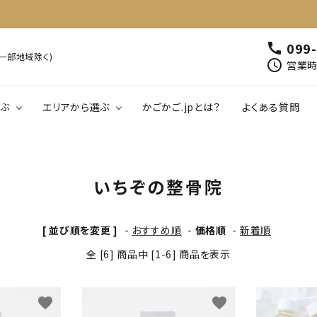
099
call
※一部地域除く)
schedule
営業時間
ぶ
エリアから選ぶ
かごかご.jpとは？
よくある質問
00円以下
鹿児島
1,001円～2,000円以下
北薩
南薩
肉・肉加工品
魚介類・水産加工
いちぞの整骨院
01円～5,000円以下
大隅
5,001円～6,000円以下
熊毛・大島
飲料
工芸品・雑貨
[ 並び順を変更 ]
-
おすすめ順
-
価格順
-
新着順
全 [6] 商品中 [1-6] 商品を表示
favorite
favorite