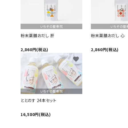
ギフト
ショップから選ぶ
いちぞの整骨院
いちぞの整
価格から選ぶ
粉末薬膳おだし 肝
粉末薬膳おだし 心
エリアから選ぶ
2,860円(税込)
2,860円(税込)
favorite
かごかご.jpとは？
お知らせ
いちぞの整骨院
よくある質問
ととのす 24本セット
お問い合わせ
16,580円(税込)
プライバシーポリシー