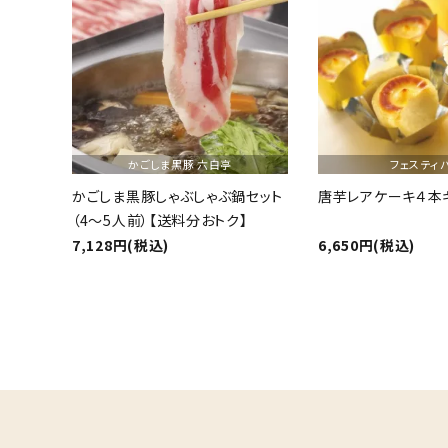
ギフト
ショップから選ぶ
価格から選ぶ
かごしま黒豚 六白亭
フェスティ
エリアから選ぶ
かごしま黒豚しゃぶしゃぶ鍋セット
唐芋レアケーキ４本
（4～5人前）【送料分おトク】
かごかご.jpとは？
7,128円(税込)
6,650円(税込)
お知らせ
よくある質問
お問い合わせ
プライバシーポリシー
キーワード