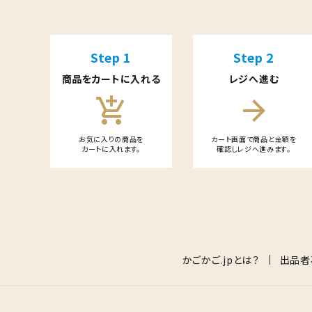
特定商取引法について
カテゴリー
Step 1
Step 2
商品をカートに入れる
レジへ進む
add_shopping_cart
arrow_forward
検索する
お気に入りの商品を
カート画面で商品と金額を
カートに入れます。
確認しレジへ進みます。
card_giftcard
送料無料
かごかご.jpとは？
出品者