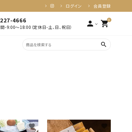
ログイン
会員登録
-227-4666
0
person
shopping_cart
-9:00～18:00（定休日-土、日、祝日）
search
2,001円～3,000円以下
姶良・伊佐
3,001円～4,000円以下
食品・加工品
6,001円～10,000円以下
10,001円以上
健康・美容
favorite
favorite