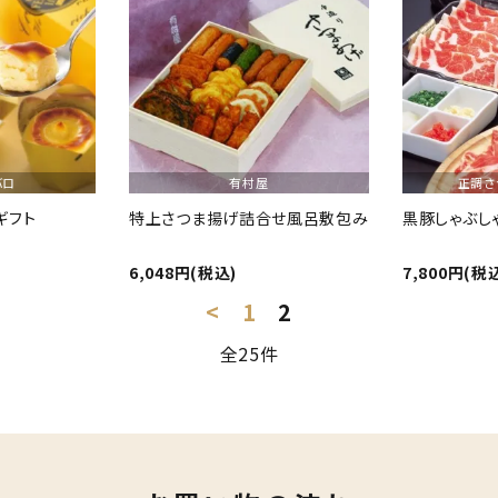
バロ
有村屋
正調さ
ギフト
特上さつま揚げ詰合せ風呂敷包み
黒豚しゃぶし
6,048円(税込)
7,800円(税
<
1
2
全25件
close