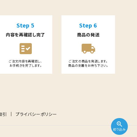
Step 5
Step 6
内容を再確認し完了
商品の発送
fact_check
local_shipping
ご注文内容を再確認し、
ご注文の商品を発送します。
お手続きを完了します。
商品の到着をお待ち下さい。
取引
プライバシーポリシー
zoom_in
絞り込み