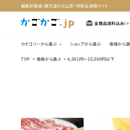
編集部厳選！鹿児島のお土産・特産品通販サイト
card_giftcard
全商品送料込み
(
カテゴリーから選ぶ
ショップから選ぶ
価格から選
TOP
>
価格から選ぶ
>
6,001円～10,000円以下
search
1,0
野菜・果物
4,0
ACCOUNT MENU
スイーツ
ようこそ ゲスト 様
meeting_room
person
ログイン
新規会員登録
カテゴリーから選ぶ
favorite