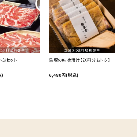
つま料理 熊襲亭
正調さつま料理 熊襲亭
ゃぶセット
黒豚の味噌漬け【送料分おトク】
込)
6,480円(税込)