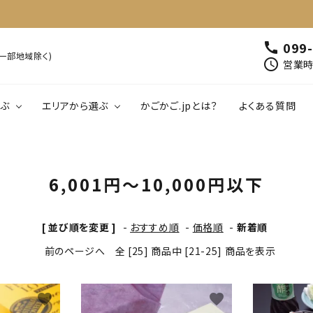
099
call
※一部地域除く)
schedule
営業時間
ぶ
エリアから選ぶ
かごかご.jpとは？
よくある質問
00円以下
鹿児島
1,001円～2,000円以下
北薩
南薩
肉・肉加工品
魚介類・水産加工
6,001円～10,000円以下
01円～5,000円以下
大隅
5,001円～6,000円以下
熊毛・大島
飲料
工芸品・雑貨
[ 並び順を変更 ]
-
おすすめ順
-
価格順
-
新着順
前のページへ
全 [25] 商品中 [21-25] 商品を表示
favorite
favorite