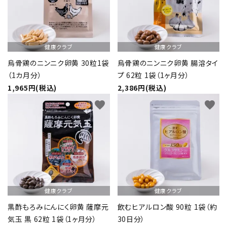
ショップから選ぶ
健康クラブ
健康クラブ
価格から選ぶ
烏骨鶏のニンニク卵黄 30粒1袋
烏骨鶏のニンニク卵黄 腸溶タイ
（1カ月分）
プ 62粒 1袋（1ヶ月分）
エリアから選ぶ
1,965円(税込)
2,386円(税込)
かごかご.jpとは？
favorite
favorite
お知らせ
よくある質問
お問い合わせ
健康クラブ
健康クラブ
プライバシーポリシー
黒酢もろみにんにく卵黄 薩摩元
飲むヒアルロン酸 90粒 1袋（約
気玉 黒 62粒 1袋（1ヶ月分）
30日分）