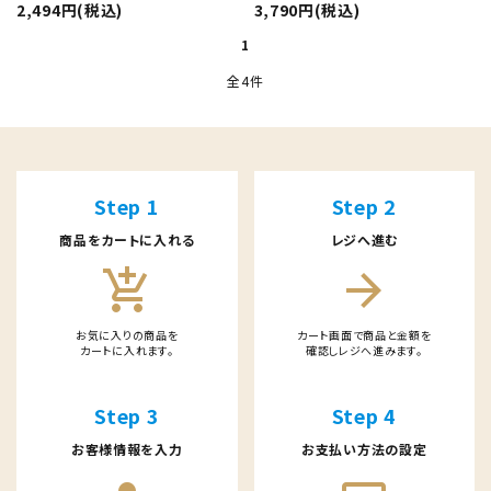
特定商取引法について
2,494円(税込)
3,790円(税込)
1
全4件
キーワード
Step 1
Step 2
商品をカートに入れる
レジへ進む
card_giftcard
送料無料
カテゴリー
add_shopping_cart
arrow_forward
お気に入りの商品を
カート画面で商品と金額を
カートに入れます。
確認しレジへ進みます。
検索する
Step 3
Step 4
お客様情報を入力
お支払い方法の設定