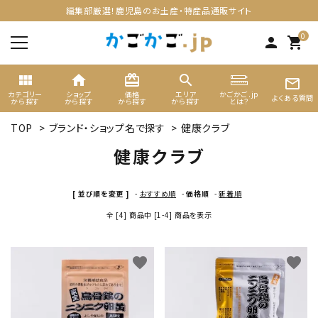
編集部厳選！鹿児島のお土産・特産品通販サイト
0
person
shopping_cart
view_module
home
card_giftcard
search
mail_outline
カテゴリー
ショップ
価格
エリア
かごかご.jp
よくある質問
から探す
から探す
から探す
から探す
とは？
TOP
>
ブランド・ショップ名で探す
>
健康クラブ
search
健康クラブ
ACCOUNT MENU
[ 並び順を変更 ]
-
おすすめ順
-
価格順
-
新着順
ようこそ ゲスト 様
全 [4] 商品中 [1-4] 商品を表示
meeting_room
person
ログイン
新規会員登録
favorite
favorite
カテゴリーから選ぶ
ギフト