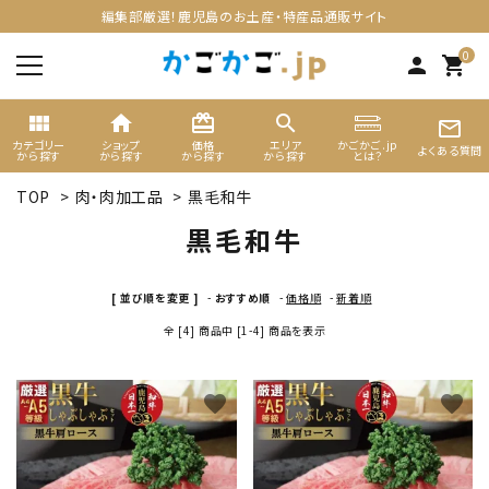
編集部厳選！鹿児島のお土産・特産品通販サイト
0
person
shopping_cart
view_module
home
card_giftcard
search
mail_outline
カテゴリー
ショップ
価格
エリア
かごかご.jp
よくある質問
から探す
から探す
から探す
から探す
とは？
TOP
>
肉・肉加工品
>
黒毛和牛
search
黒毛和牛
ACCOUNT MENU
[ 並び順を変更 ]
-
おすすめ順
-
価格順
-
新着順
ようこそ ゲスト 様
全 [4] 商品中 [1-4] 商品を表示
meeting_room
person
ログイン
新規会員登録
favorite
favorite
カテゴリーから選ぶ
ギフト