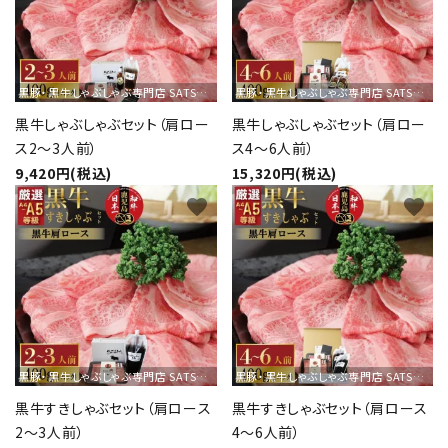
ショップから選ぶ
黒豚・黒牛しゃぶしゃぶ専門店 SATSUMA
黒豚・黒牛しゃぶしゃぶ専門店 SATSUMA
価格から選ぶ
黒牛しゃぶしゃぶセット（肩ロー
黒牛しゃぶしゃぶセット（肩ロー
ス2～3人前）
ス4～6人前）
エリアから選ぶ
9,420円(税込)
15,320円(税込)
かごかご.jpとは？
favorite
favorite
お知らせ
よくある質問
お問い合わせ
黒豚・黒牛しゃぶしゃぶ専門店 SATSUMA
黒豚・黒牛しゃぶしゃぶ専門店 SATSUMA
プライバシーポリシー
黒牛すきしゃぶセット（肩ロース
黒牛すきしゃぶセット（肩ロース
2～3人前）
4～6人前）