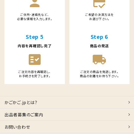
person
credit_score
ご住所・連絡先など、
ご希望の決済方法を
必要な情報を入力します。
お選び下さい。
Step 5
Step 6
内容を再確認し完了
商品の発送
fact_check
local_shipping
ご注文内容を再確認し、
ご注文の商品を発送します。
お手続きを完了します。
商品の到着をお待ち下さい。
かごかご.jpとは？
出品者募集のご案内
お問い合わせ