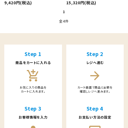
特定商取引法について
9,420円(税込)
15,320円(税込)
1
全4件
キーワード
Step 1
Step 2
商品をカートに入れる
レジへ進む
card_giftcard
送料無料
カテゴリー
add_shopping_cart
arrow_forward
お気に入りの商品を
カート画面で商品と金額を
カートに入れます。
確認しレジへ進みます。
検索する
Step 3
Step 4
お客様情報を入力
お支払い方法の設定